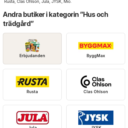
Rusta
,
Clas Ohlson
,
Jula
,
JYSK
,
Mio
.
Andra butiker i kategorin ”Hus och
trädgård”
Erbjudanden
ByggMax
Rusta
Clas Ohlson
Jula
JYSK