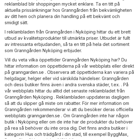
reklamblad blir shoppingen mycket enklare. Ta en titt på
aktuella prissänkningar hos Granngården från bekvämligheten
av ditt hem och planera din handling på ett bekvämt och
smidigt sätt.
I reklambladen från Granngården i Nyköping hittar du ett brett
utbud av kvalitetsprodukter till utmärkta priser. Utbudet är fullt
av intressanta erbjudanden, så ta en titt på hela det sortiment
som Granngården Nyköping erbjuder.
Vill du veta vilka öppettider Granngården Nyköping har? Du
hittar information om öppettiderna på vår webbplats eller direkt
på
granngarden.se
. Observera att öppettiderna kan variera på
helgdagar, helger eller vid särskilda händelser. Granngården
och dess butiker finns även i andra svenska städer, t.ex. . På
vår webbplats hittar du alltid det senaste reklambladet från
Granngården Nyköping . Reklambladen uppdateras dagligen
så att du slipper gå miste om rabatter. För mer information om
Granngården rekommenderar vi att du besöker deras officiella
webbplats
granngarden.se
. Om Granngården inte har någon
butik i Nyköping eller om de inte har de produkter du behöver
på rea så behöver du inte oroa dig. Det finns andra butiker i
kategorin
Hus och trädgård
i din stad, till exempel
ByggMax
,