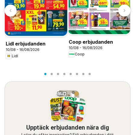
T
S
0
Coop erbjudanden
Lidl erbjudanden
10/08 - 16/08/2026
10/08 - 16/08/2026
Coop
Lidl
Upptäck erbjudanden nära dig
Letar du efter inspiration? Följ erbjudanden i ditt