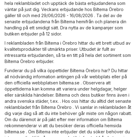
hela reklambladet och upptäck de bästa erbjudandena som
väntar på just dig. Veckans erbjudande hos Biltema Örebro
gäller till och med 29/06/2026 - 16/08/2026 . Ta del av de
senaste erbjudandena från Biltema hemifrån och planera din
handling på ett smidigt sätt. Dra nytta av de kampanjer som
butiken erbjuder på 12 sidor.
I reklambladen från Biltema i Örebro hittar du ett brett utbud av
kvalitetsprodukter till utmärkta priser. Utbudet är fullt av
intressanta erbjudanden, så ta en titt på hela det sortiment som
Biltema Örebro erbjuder.
Funderar du på vilka öppettider Biltema Örebro har? Du hittar
all nödvändig information antingen på vår webbplats eller på
den officiella webbplatsen
biltema.se
. Observera att
öppettiderna kan komma att variera under helgdagar, helger
eller särskilda händelser. Biltema och dess butiker finns även i
andra svenska städer, t.ex. . Hos oss hittar du alltid det senaste
reklambladet från Biltema Örebro . Vi samlar in reklambladen åt
dig varje dag så att du inte behöver går miste om någon rabatt.
Om du däremot är på jakt efter mer information om Biltema
rekommenderar vi att du besöker deras officiella hemsida
biltema.se
. Om Biltema inte erbjuder det du söker behöver du