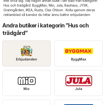
inte oroa dig. Välj någon annan butik i din stad från kategorin
Hus och trädgård
:
ByggMax
,
Mio
,
Jula
,
Bauhaus
,
JYSK
,
Granngården
,
IKEA
,
Rusta
,
Clas Ohlson
. Kolla igenom deras
reklamblad så kanske du hittar ännu bättre erbjudanden.
Andra butiker i kategorin ”Hus och
trädgård”
Erbjudanden
ByggMax
Mio
Jula