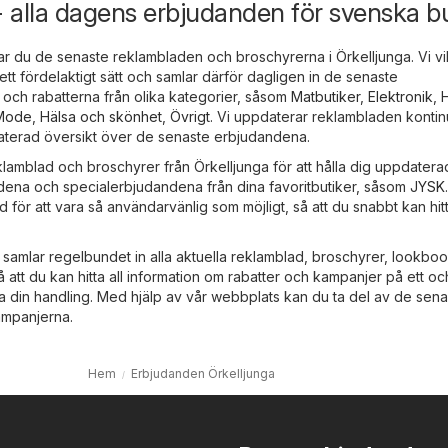
- alla dagens erbjudanden för svenska bu
ar du de senaste reklambladen och broschyrerna i Örkelljunga. Vi vill
tt fördelaktigt sätt och samlar därför dagligen in de senaste
och rabatterna från olika kategorier, såsom
Matbutiker
,
Elektronik
,
 Mode
,
Hälsa och skönhet
,
Övrigt
. Vi uppdaterar reklambladen kontinu
daterad översikt över de senaste erbjudandena.
klamblad och broschyrer från Örkelljunga för att hålla dig uppdater
ena och specialerbjudandena från dina favoritbutiker, såsom
JYSK
 för att vara så användarvänlig som möjligt, så att du snabbt kan hit
samlar regelbundet in alla aktuella reklamblad, broschyrer, lookbo
att du kan hitta all information om rabatter och kampanjer på ett o
ätta din handling. Med hjälp av vår webbplats kan du ta del av de sen
mpanjerna.
Hem
Erbjudanden Örkelljunga