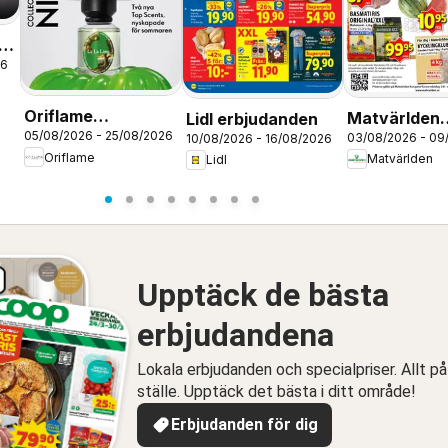
26
Oriflame
Matvärlden
Lidl erbjudanden
05/08/2026 - 25/08/2026
03/08/2026 - 09
erbjudanden 11/26
10/08/2026 - 16/08/2026
erbjudanden
Oriflame
Matvärlden
Lidl
Upptäck de bästa
erbjudandena
Lokala erbjudanden och specialpriser. Allt på
ställe. Upptäck det bästa i ditt område!
Erbjudanden för dig