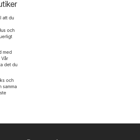
tiker
 att du
Hus och
erligt
ad med
. Vår
ta det du
oks och
ch samma
aste