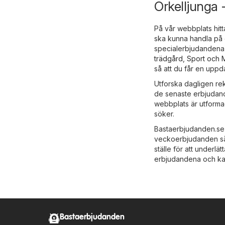
Örkelljunga 
På vår webbplats hitt
ska kunna handla på e
specialerbjudandena 
trädgård
,
Sport och
så att du får en upp
Utforska dagligen re
de senaste erbjudand
webbplats är utformad
söker.
Bastaerbjudanden.se 
veckoerbjudanden så 
ställe för att underl
erbjudandena och ka
Bastaerbjudanden