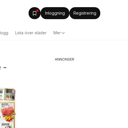
Inloggning
Registrering
logg
Lista över städer
Mer
ANNONSER
 -
Tempo
Coop Da