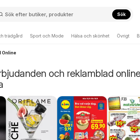
Sök
ch trädgård
Sport och Mode
Hälsa och skönhet
Övrigt
B
d Online
rbjudanden och reklamblad online
a