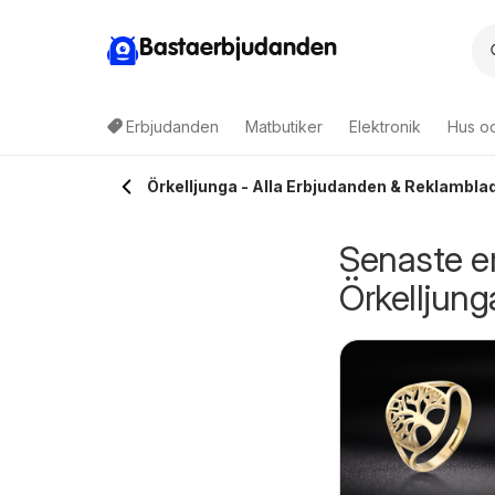
Bastaerbjudanden
Erbjudanden
Matbutiker
Elektronik
Hus o
Örkelljunga - Alla Erbjudanden & Reklambla
Senaste e
Örkelljung
oop Daglivs
Coop X:-TRA