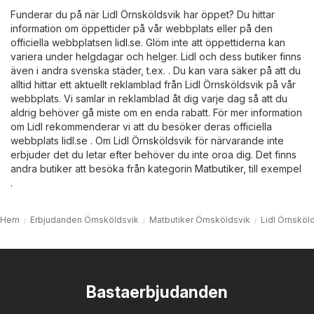
Funderar du på när Lidl Örnsköldsvik har öppet? Du hittar
information om öppettider på vår webbplats eller på den
officiella webbplatsen
lidl.se
. Glöm inte att öppettiderna kan
variera under helgdagar och helger. Lidl och dess butiker finns
även i andra svenska städer, t.ex. . Du kan vara säker på att du
alltid hittar ett aktuellt reklamblad från Lidl Örnsköldsvik på vår
webbplats. Vi samlar in reklamblad åt dig varje dag så att du
aldrig behöver gå miste om en enda rabatt. För mer information
om Lidl rekommenderar vi att du besöker deras officiella
webbplats
lidl.se
. Om Lidl Örnsköldsvik för närvarande inte
erbjuder det du letar efter behöver du inte oroa dig. Det finns
andra butiker att besöka från kategorin
Matbutiker
, till exempel
.
Hem
Erbjudanden Örnsköldsvik
Matbutiker Örnsköldsvik
Lidl Örnsköl
Bastaerbjudanden