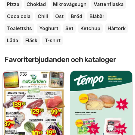
Pizza
Choklad
Mikrovågsugn
Vattenflaska
Coca cola
Chili
Ost
Bröd
Blåbär
Toalettsits
Yoghurt
Set
Ketchup
Hårtork
Låda
Fläsk
T-shirt
Favoriterbjudanden och kataloger