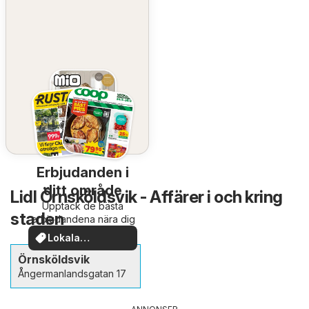
Erbjudanden i
ditt område
Lidl Örnsköldsvik - Affärer i och kring
Upptäck de bästa
staden
erbjudandena nära dig
Lokala
erbjudanden
Örnsköldsvik
Ångermanlandsgatan 17