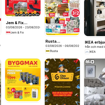
Jem & Fix
03/08/2026 - 23/08/2026
erbjudanden
Jem & Fix
Rusta
IKEA erbj
26
03/08/2026 - 09/08/2026
erbjudanden
från och med 
Rusta
IKEA