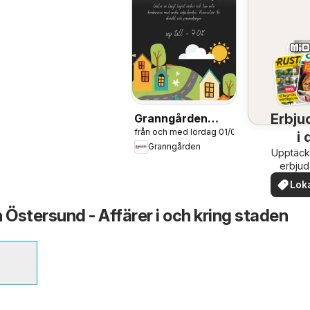
Erbju
Granngården
från och med lördag 01/08/2026
erbjudanden
i 
Granngården
Upptäck
om
erbju
när
Lok
erb
Östersund - Affärer i och kring staden