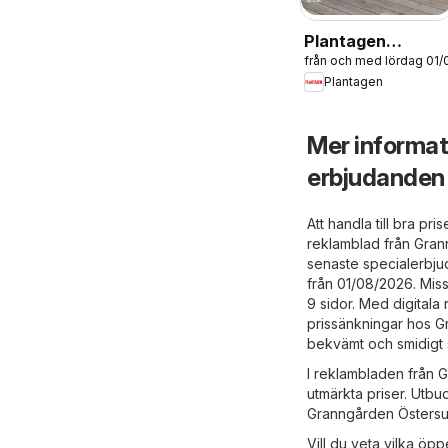
Plantagen
från och med lördag 01
erbjudanden
Plantagen
Mer informa
erbjudanden
Att handla till bra pr
reklamblad från Gra
senaste specialerbju
från 01/08/2026. Mis
9 sidor. Med digitala
prissänkningar hos G
bekvämt och smidigt s
I reklambladen från Gr
utmärkta priser. Utbud
Granngården Östersu
Vill du veta vilka öp