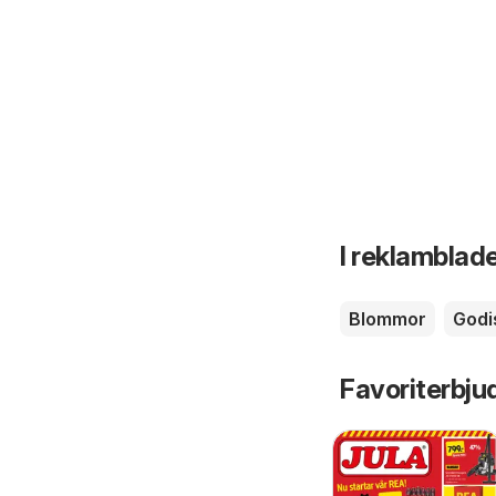
I reklamblade
Blommor
Godi
Favoriterbju