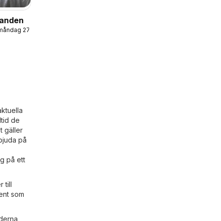
danden
 måndag 27/07/2026
aktuella
ltid de
 gäller
bjuda på
g på ett
till
ment som
iderna