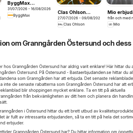
ByggMax
31/07/2026 - 16/08/2026
erbjudanden
Clas Ohlson
Mio erbju
ByggMax
/08/2026
27/07/2026 - 09/08/2026
från och med
erbjudanden
Clas Ohlson
Mio
tion om Granngården Östersund och dess
iser hos Granngården Östersund har aldrig varit enklare! Här hittar du 
nngården Östersund. På
Östersund - Bastaerbjudanden.se
hittar du al
dandena som Granngården har att erbjuda. Det senaste reklambladet
sa inte de senaste rabatterna som Granngården Östersund har att er
 reklamblad blir shoppingen mycket enklare. Ta en titt på aktuella
ranngården från bekvämligheten av ditt hem och planera din handlin
ätt.
anngården i Östersund hittar du ett brett utbud av kvalitetsprodukter 
et är fullt av intressanta erbjudanden, så ta en titt på hela det sorti
nd erbjuder.
pettider Granngården Östersund har? Du hittar information om öppett