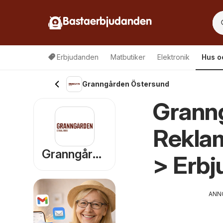
Bastaerbjudanden
Erbjudanden
Matbutiker
Elektronik
Hus o
Granngården Östersund
Grann
Reklam
Granngården
> Erb
ANN