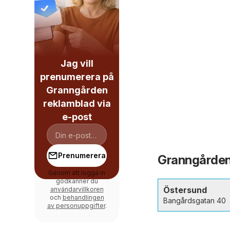
Jag vill
prenumerera på
Granngården
reklamblad via
e-post
Prenumerera
Granngården 
Genom att logga in
godkänner du
Östersund
användarvillkoren
och
behandlingen
Bangårdsgatan 40
av personuppgifter
.