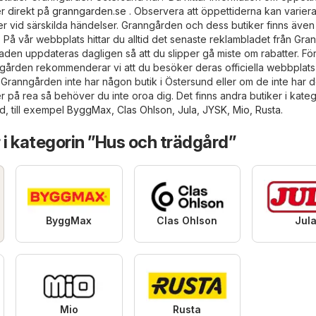
er direkt på
granngarden.se
. Observera att öppettiderna kan varier
er vid särskilda händelser. Granngården och dess butiker finns även
 . På vår webbplats hittar du alltid det senaste reklambladet från Gr
aden uppdateras dagligen så att du slipper gå miste om rabatter. Fö
gården rekommenderar vi att du besöker deras officiella webbplats
Granngården inte har någon butik i Östersund eller om de inte har 
 på rea så behöver du inte oroa dig. Det finns andra butiker i kate
ad, till exempel
ByggMax
,
Clas Ohlson
,
Jula
,
JYSK
,
Mio
,
Rusta
.
 i kategorin ”Hus och trädgård”
ByggMax
Clas Ohlson
Jul
Mio
Rusta