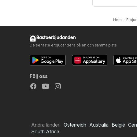
Hem
Erbju
Bastaerbjudanden
De senaste erbjudandena på en och samma plats
Följ oss
Andra länder:
Österreich
Australia
België
Can
South Africa