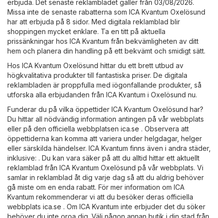
erbjuda. Det senaste reklambladet gäller från 03/08/2026.
Missa inte de senaste rabatterna som ICA Kvantum Oxelösund
har att erbjuda på 8 sidor. Med digitala reklamblad blir
shoppingen mycket enklare. Ta en titt på aktuella
prissänkningar hos ICA Kvantum från bekvämligheten av ditt
hem och planera din handling på ett bekvämt och smidigt sätt.
Hos ICA Kvantum Oxelösund hittar du ett brett utbud av
högkvalitativa produkter till fantastiska priser. De digitala
reklambladen är proppfulla med iögonfallande produkter, så
utforska alla erbjudanden från ICA Kvantum i Oxelösund nu.
Funderar du på vilka öppettider ICA Kvantum Oxelösund har?
Du hittar all nödvändig information antingen på vår webbplats
eller på den officiella webbplatsen
ica.se
. Observera att
öppettiderna kan komma att variera under helgdagar, helger
eller särskilda händelser. ICA Kvantum finns även i andra städer,
inklusive: . Du kan vara säker på att du alltid hittar ett aktuellt
reklamblad från ICA Kvantum Oxelösund på vår webbplats. Vi
samlar in reklamblad åt dig varje dag så att du aldrig behöver
gå miste om en enda rabatt. För mer information om ICA
Kvantum rekommenderar vi att du besöker deras officiella
webbplats
ica.se
. Om ICA Kvantum inte erbjuder det du söker
behöver du inte oroa dig. Välj någon annan butik i din stad från