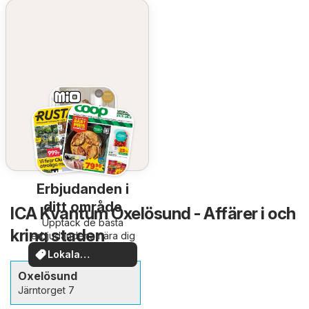
Erbjudanden i
ditt område
ICA Kvantum Oxelösund - Affärer i och
Upptäck de bästa
kring staden
erbjudandena nära dig
Lokala
erbjudanden
Oxelösund
Järntorget 7