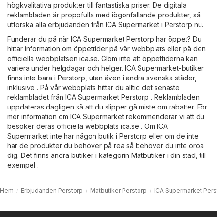
högkvalitativa produkter till fantastiska priser. De digitala
reklambladen är proppfulla med iögonfallande produkter, så
utforska alla erbjudanden från ICA Supermarket i Perstorp nu.
Funderar du på när ICA Supermarket Perstorp har öppet? Du
hittar information om öppettider på vår webbplats eller på den
officiella webbplatsen
ica.se
. Glöm inte att öppettiderna kan
variera under helgdagar och helger. ICA Supermarket-butiker
finns inte bara i Perstorp, utan även i andra svenska städer,
inklusive . På vår webbplats hittar du alltid det senaste
reklambladet från ICA Supermarket Perstorp . Reklambladen
uppdateras dagligen så att du slipper gå miste om rabatter. För
mer information om ICA Supermarket rekommenderar vi att du
besöker deras officiella webbplats
ica.se
. Om ICA
Supermarket inte har någon butik i Perstorp eller om de inte
har de produkter du behöver på rea så behöver du inte oroa
dig. Det finns andra butiker i kategorin
Matbutiker
i din stad, till
exempel .
Hem
Erbjudanden Perstorp
Matbutiker Perstorp
ICA Supermarket Pers