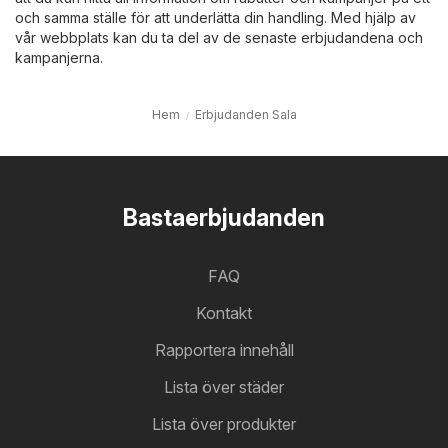
och samma ställe för att underlätta din handling. Med hjälp av
vår webbplats kan du ta del av de senaste erbjudandena och
kampanjerna.
Hem
Erbjudanden Sala
Bastaerbjudanden
FAQ
Kontakt
Rapportera innehåll
Lista över städer
Lista över produkter