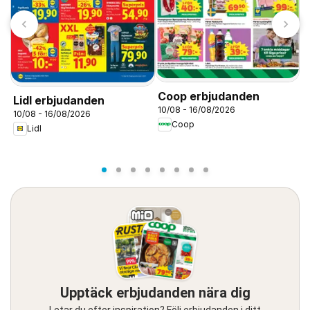
T
S
0
Coop erbjudanden
Lidl erbjudanden
10/08 - 16/08/2026
10/08 - 16/08/2026
Coop
Lidl
Upptäck erbjudanden nära dig
Letar du efter inspiration? Följ erbjudanden i ditt