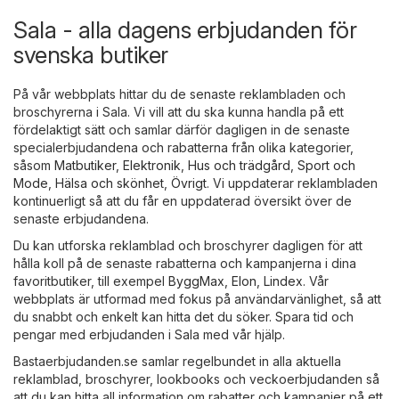
Sala - alla dagens erbjudanden för
svenska butiker
På vår webbplats hittar du de senaste reklambladen och
broschyrerna i Sala. Vi vill att du ska kunna handla på ett
fördelaktigt sätt och samlar därför dagligen in de senaste
specialerbjudandena och rabatterna från olika kategorier,
såsom
Matbutiker
,
Elektronik
,
Hus och trädgård
,
Sport och
Mode
,
Hälsa och skönhet
,
Övrigt
. Vi uppdaterar reklambladen
kontinuerligt så att du får en uppdaterad översikt över de
senaste erbjudandena.
Du kan utforska reklamblad och broschyrer dagligen för att
hålla koll på de senaste rabatterna och kampanjerna i dina
favoritbutiker, till exempel
ByggMax
,
Elon
,
Lindex
. Vår
webbplats är utformad med fokus på användarvänlighet, så att
du snabbt och enkelt kan hitta det du söker. Spara tid och
pengar med erbjudanden i Sala med vår hjälp.
Bastaerbjudanden.se samlar regelbundet in alla aktuella
reklamblad, broschyrer, lookbooks och veckoerbjudanden så
att du kan hitta all information om rabatter och kampanjer på ett