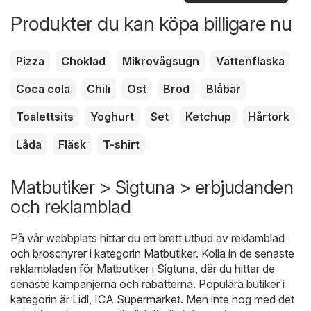
erbjudanden
Produkter du kan köpa billigare nu
Pizza
Choklad
Mikrovågsugn
Vattenflaska
Coca cola
Chili
Ost
Bröd
Blåbär
Toalettsits
Yoghurt
Set
Ketchup
Hårtork
Låda
Fläsk
T-shirt
Matbutiker > Sigtuna > erbjudanden
och reklamblad
På vår webbplats hittar du ett brett utbud av reklamblad
och broschyrer i kategorin
Matbutiker
. Kolla in de senaste
reklambladen för Matbutiker i Sigtuna, där du hittar de
senaste kampanjerna och rabatterna. Populära butiker i
kategorin är
Lidl
,
ICA Supermarket
. Men inte nog med det