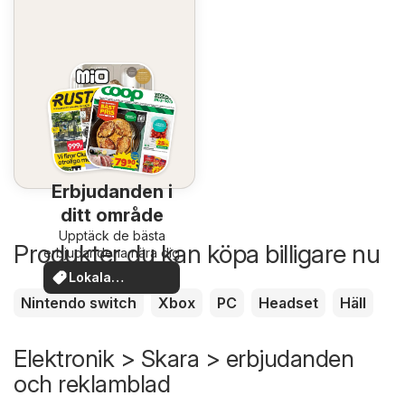
Erbjudanden i
ditt område
Upptäck de bästa
Produkter du kan köpa billigare nu
erbjudandena nära dig
Lokala
erbjudanden
Nintendo switch
Xbox
PC
Headset
Häll
Elektronik > Skara > erbjudanden
och reklamblad