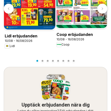
T
S
0
Coop erbjudanden
Lidl erbjudanden
10/08 - 16/08/2026
10/08 - 16/08/2026
Coop
Lidl
Upptäck erbjudanden nära dig
Letar du efter inspiration? Följ erbjudanden i ditt