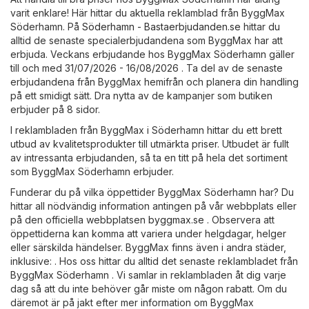
varit enklare! Här hittar du aktuella reklamblad från ByggMax
Söderhamn. På
Söderhamn - Bastaerbjudanden.se
hittar du
alltid de senaste specialerbjudandena som ByggMax har att
erbjuda. Veckans erbjudande hos ByggMax Söderhamn gäller
till och med 31/07/2026 - 16/08/2026 . Ta del av de senaste
erbjudandena från ByggMax hemifrån och planera din handling
på ett smidigt sätt. Dra nytta av de kampanjer som butiken
erbjuder på 8 sidor.
I reklambladen från ByggMax i Söderhamn hittar du ett brett
utbud av kvalitetsprodukter till utmärkta priser. Utbudet är fullt
av intressanta erbjudanden, så ta en titt på hela det sortiment
som ByggMax Söderhamn erbjuder.
Funderar du på vilka öppettider ByggMax Söderhamn har? Du
hittar all nödvändig information antingen på vår webbplats eller
på den officiella webbplatsen
byggmax.se
. Observera att
öppettiderna kan komma att variera under helgdagar, helger
eller särskilda händelser. ByggMax finns även i andra städer,
inklusive: . Hos oss hittar du alltid det senaste reklambladet från
ByggMax Söderhamn . Vi samlar in reklambladen åt dig varje
dag så att du inte behöver går miste om någon rabatt. Om du
däremot är på jakt efter mer information om ByggMax