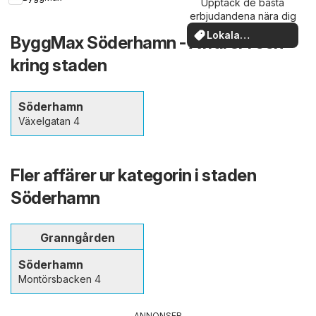
Upptäck de bästa
erbjudandena nära dig
Lokala
ByggMax Söderhamn - Affärer i och
erbjudanden
kring staden
Söderhamn
Växelgatan 4
Fler affärer ur kategorin i staden
Söderhamn
Granngården
Söderhamn
Montörsbacken 4
ANNONSER