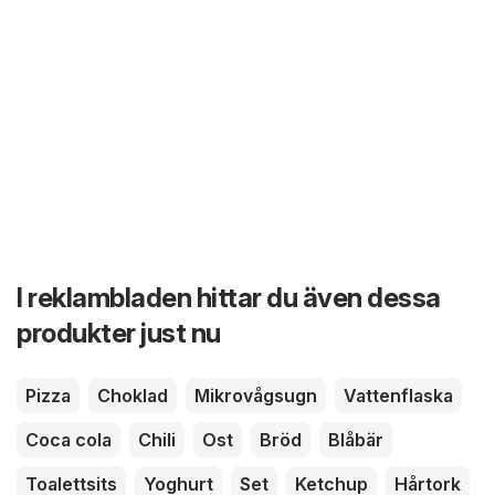
I reklambladen hittar du även dessa
produkter just nu
Pizza
Choklad
Mikrovågsugn
Vattenflaska
Coca cola
Chili
Ost
Bröd
Blåbär
Toalettsits
Yoghurt
Set
Ketchup
Hårtork