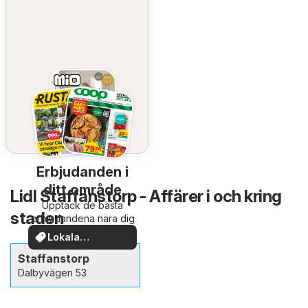
Erbjudanden i
ditt område
Lidl Staffanstorp - Affärer i och kring
Upptäck de bästa
staden
erbjudandena nära dig
Lokala
erbjudanden
Staffanstorp
Dalbyvägen 53