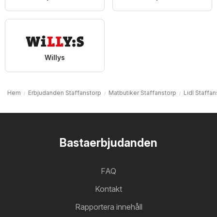
Willys
Hem
Erbjudanden Staffanstorp
Matbutiker Staffanstorp
Lidl Staffa
Bastaerbjudanden
FAQ
Kontakt
Rapportera innehåll