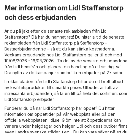
Mer information om Lidl Staffanstorp
och dess erbjudanden
Är du på jakt efter de senaste reklambladen från Lidl
Staffanstorp? Då har du hamnat rätt! Du hittar alltid de senaste
reklambladen från Lidl Staffanstorp på
Staffanstorp -
Bastaerbjudanden.se
– så att du kan sänka kostnaderna.
Veckans erbjudande hos Lidl Staffanstorp gäller till och med
10/08/2026 - 16/08/2026 . Ta del av de senaste erbjudandena
från Lidl hemifrån och planera din handling på ett smidigt sätt.
Dra nytta av de kampanjer som butiken erbjuder på 27 sidor.
I reklambladen från Lidl i Staffanstorp hittar du ett brett utbud
av kvalitetsprodukter till utmärkta priser. Utbudet är fullt av
intressanta erbjudanden, så ta en titt på hela det sortiment som
Lidl Staffanstorp erbjuder.
Funderar du på när Lidl Staffanstorp har öppet? Du hittar
information om öppettider på vår webbplats eller på den
officiella webbplatsen
lidl.se
. Glöm inte att öppettiderna kan
variera under helgdagar och helger. Lidl och dess butiker finns
även i andra svenska städer, t.ex. . Du kan vara säker på att du