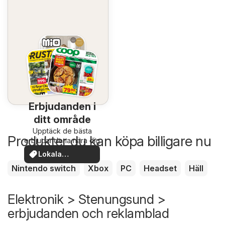
Erbjudanden i
ditt område
Upptäck de bästa
Produkter du kan köpa billigare nu
erbjudandena nära dig
Lokala
erbjudanden
Nintendo switch
Xbox
PC
Headset
Häll
Elektronik > Stenungsund >
erbjudanden och reklamblad