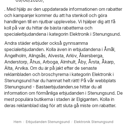
. Med hjälp av den uppdaterade informationen om rabatter
och kampanjer kommer du att ha stenkoll och göra
handlingen till en njutbar upplevelse. Vi hjälper dig att få
koll på var du hittar de bästa rabatterna och
specialerbjudandena i kategorin Elektronik i Stenungsund.
Andra städer erbjuder också gynnsamma
specialerbjudanden. Kolla även in erbjudandena i
Åmål
,
Ängelholm
,
Alingsås
,
Alvesta
,
Arlöv
,
Åkersberga
,
Anderstorp
,
Åhus
,
Arboga
,
Älmhult
,
Åby
,
Årsta
,
Åkarp
,
Älta
,
Arvika
. Om du är på jakt efter de senaste
reklambladen och broschyrerna i kategorin Elektronik i
Stenungsund har du hamnat helt rätt! På vår webbplats
Stenungsund - Bastaerbjudanden.se
hittar du all
information om förmånliga erbjudanden i Stenungsund. De
mest populära butikerna i staden är
Elgiganten
. Kolla in
deras reklamblad idag för att sluta gå miste om rabatter.
Hem
Erbjudanden Stenungsund
Elektronik Stenungsund