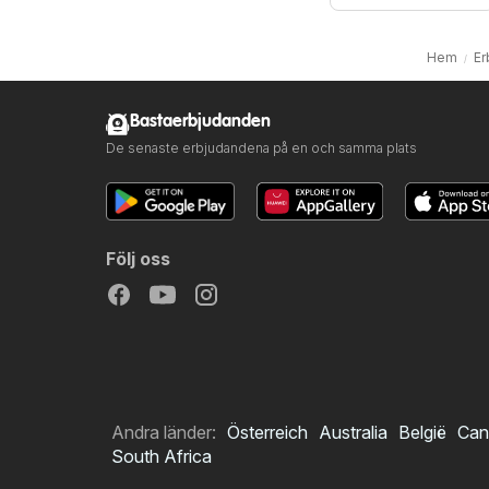
Hem
Er
Bastaerbjudanden
De senaste erbjudandena på en och samma plats
Följ oss
Andra länder:
Österreich
Australia
België
Can
South Africa