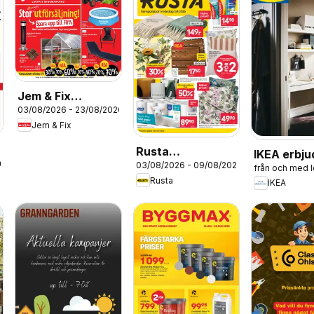
Jem & Fix
03/08/2026 - 23/08/2026
erbjudanden
Jem & Fix
Rusta
IKEA erbj
26
03/08/2026 - 09/08/2026
erbjudanden
från och med 
Rusta
IKEA