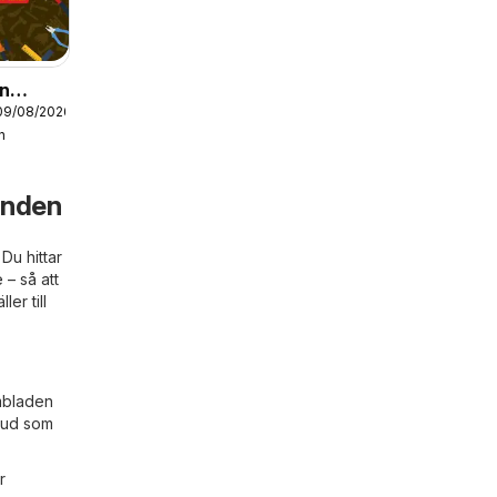
on
09/08/2026
en
n
anden
Du hittar
e
– så att
er till
ambladen
tbud som
r