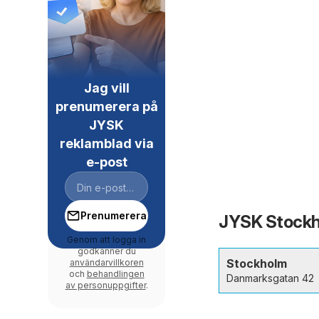
Jag vill
prenumerera på
JYSK
reklamblad via
e-post
Prenumerera
JYSK Stockho
Genom att logga in
godkänner du
Stockholm
användarvillkoren
och
behandlingen
Danmarksgatan 42
av personuppgifter
.