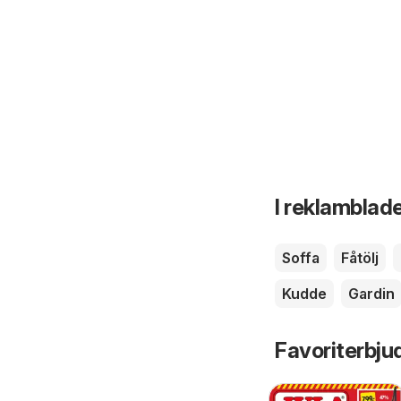
I reklamblade
Soffa
Fåtölj
Kudde
Gardin
Favoriterbju