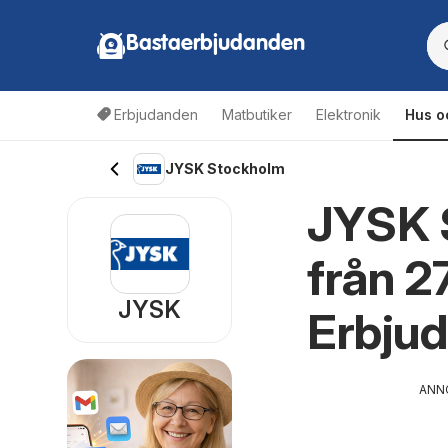
Bastaerbjudanden
Erbjudanden
Matbutiker
Elektronik
Hus o
JYSK Stockholm
JYSK 
från 2
JYSK
Erbju
ANN