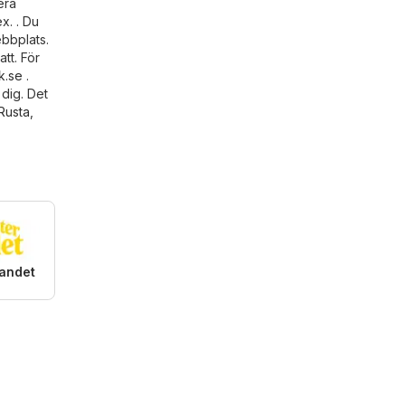
era
x. . Du
ebbplats.
tt. För
k.se
.
dig. Det
Rusta
,
landet