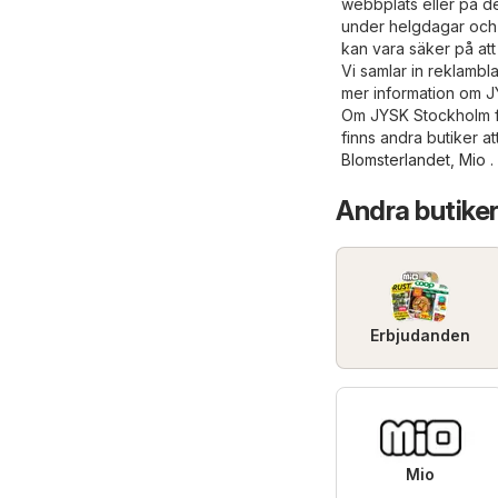
webbplats eller på d
under helgdagar och h
kan vara säker på att
Vi samlar in reklambl
mer information om J
Om JYSK Stockholm fö
finns andra butiker a
Blomsterlandet
,
Mio
.
Andra butiker
Erbjudanden
Mio