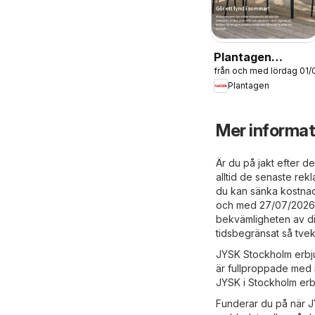
Plantagen
från och med lördag 01
erbjudanden
Plantagen
Mer informa
Är du på jakt efter d
alltid de senaste re
du kan sänka kostnade
och med 27/07/2026 
bekvämligheten av dit
tidsbegränsat så tvek
JYSK Stockholm erbjud
är fullproppade med 
JYSK i Stockholm erb
Funderar du på när J