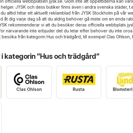
en officiella webbplatsen
jysk.se
. Glöm inte att öppettiderna kan vari
elger. JYSK och dess butiker finns även i andra svenska städer, t.e
 du alltid hittar ett aktuellt reklamblad från JYSK Stockholm på vår w
ad åt dig varje dag så att du aldrig behöver gå miste om en enda raba
YSK rekommenderar vi att du besöker deras officiella webbplats
jys
r närvarande inte erbjuder det du letar efter behöver du inte oroa 
tt besöka från kategorin
Hus och trädgård
, till exempel
Clas Ohlson
,
 i kategorin ”Hus och trädgård”
Clas Ohlson
Rusta
Blomster