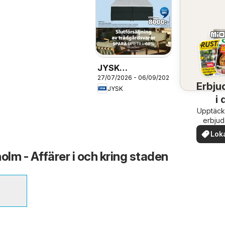
JYSK
27/07/2026 - 06/09/2026
erbjudanden
Erbju
JYSK
i 
Upptäck
om
erbju
när
Lok
erb
lm - Affärer i och kring staden