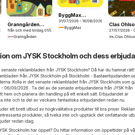
ByggMax
31/07/2026 - 16/08/2026
erbjudanden
Granngården
Clas Ohls
ByggMax
/08/2026
från och med lördag 01/08/2026
27/07/2026 - 
erbjudanden
erbjudand
Granngården
Clas Ohlso
tion om JYSK Stockholm och dess erbjud
e senaste reklambladen från JYSK Stockholm? Då har du hamnat rätt! 
klambladen från JYSK Stockholm på
Stockholm - Bastaerbjudanden.s
rna. Kolla in det senaste reklambladet från JYSK Stockholm som gäll
- 06/09/2026 . Ta del av de senaste erbjudandena från JYSK från
t hem och planera din handling på ett enkelt sätt. Erbjudandet är
a inte och ta del av veckans fantastiska erbjudanden redan nu.
er ett brett utbud av högkvalitativa produkter till bra priser. Rekl
intressanta produkter, så tveka inte och upptäck det omfattande u
juder redan idag.
YSK Stockholm har öppet? Du hittar information om öppettider på vå