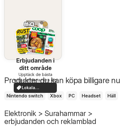
Erbjudanden i
ditt område
Upptäck de bästa
Produkter du kan köpa billigare nu
erbjudandena nära dig
Lokala
erbjudanden
Nintendo switch
Xbox
PC
Headset
Häll
Elektronik > Surahammar >
erbjudanden och reklamblad