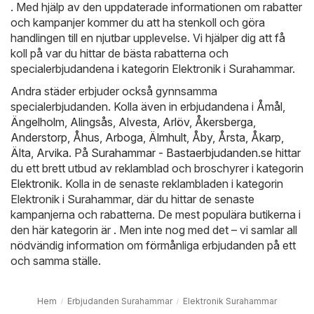
. Med hjälp av den uppdaterade informationen om rabatter
och kampanjer kommer du att ha stenkoll och göra
handlingen till en njutbar upplevelse. Vi hjälper dig att få
koll på var du hittar de bästa rabatterna och
specialerbjudandena i kategorin Elektronik i Surahammar.
Andra städer erbjuder också gynnsamma
specialerbjudanden. Kolla även in erbjudandena i
Åmål
,
Ängelholm
,
Alingsås
,
Alvesta
,
Arlöv
,
Åkersberga
,
Anderstorp
,
Åhus
,
Arboga
,
Älmhult
,
Åby
,
Årsta
,
Åkarp
,
Älta
,
Arvika
. På
Surahammar - Bastaerbjudanden.se
hittar
du ett brett utbud av reklamblad och broschyrer i kategorin
Elektronik
. Kolla in de senaste reklambladen i kategorin
Elektronik i Surahammar, där du hittar de senaste
kampanjerna och rabatterna. De mest populära butikerna i
den här kategorin är . Men inte nog med det – vi samlar all
nödvändig information om förmånliga erbjudanden på ett
och samma ställe.
Hem
Erbjudanden Surahammar
Elektronik Surahammar