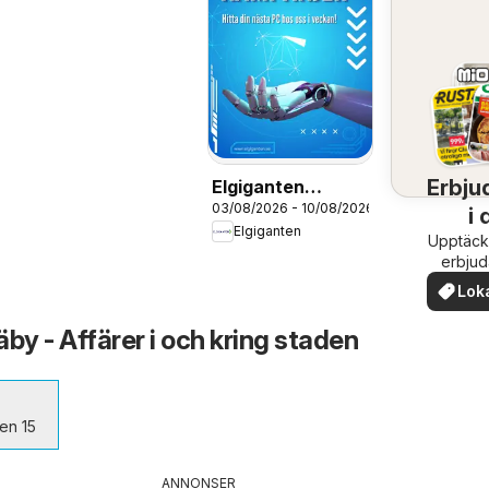
Erbju
Elgiganten
03/08/2026 - 10/08/2026
erbjudanden
i 
Elgiganten
Upptäck
om
erbju
när
Lok
erb
by - Affärer i och kring staden
en 15
ANNONSER