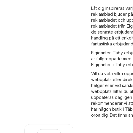
Låt dig inspireras va
reklamblad bjuder på
reklambladet och upp
reklambladet från Elg
de senaste erbjudand
handling på ett enkel
fantastiska erbjudan
Elgiganten Täby erbju
är fullproppade med 
Elgiganten i Täby erb
Vill du veta vilka öp
webbplats eller dire
helger eller vid särsk
webbplats hittar du a
uppdateras dagligen s
rekommenderar vi att
har någon butik i Tä
oroa dig. Det finns a