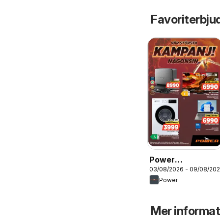
Favoriterbju
Power
03/08/2026 - 09/08/20
erbjudanden
Power
Mer informat