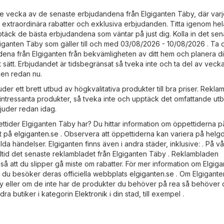
rje vecka av de senaste erbjudandena från Elgiganten Täby, där var
 extraordinära rabatter och exklusiva erbjudanden. Titta igenom hel
täck de bästa erbjudandena som väntar på just dig. Kolla in det sen
iganten Täby som gäller till och med 03/08/2026 - 10/08/2026 . Ta 
ena från Elgiganten från bekvämligheten av ditt hem och planera d
t sätt. Erbjudandet är tidsbegränsat så tveka inte och ta del av veck
den redan nu.
der ett brett utbud av högkvalitativa produkter till bra priser. Rekl
intressanta produkter, så tveka inte och upptäck det omfattande u
juder redan idag.
pettider Elgiganten Täby har? Du hittar information om öppettiderna p
kt på
elgiganten.se
. Observera att öppettiderna kan variera på helg
ilda händelser. Elgiganten finns även i andra städer, inklusive: . På vå
lltid det senaste reklambladet från Elgiganten Täby . Reklambladen
å att du slipper gå miste om rabatter. För mer information om Elgig
 du besöker deras officiella webbplats
elgiganten.se
. Om Elgigante
by eller om de inte har de produkter du behöver på rea så behöver 
ndra butiker i kategorin
Elektronik
i din stad, till exempel .