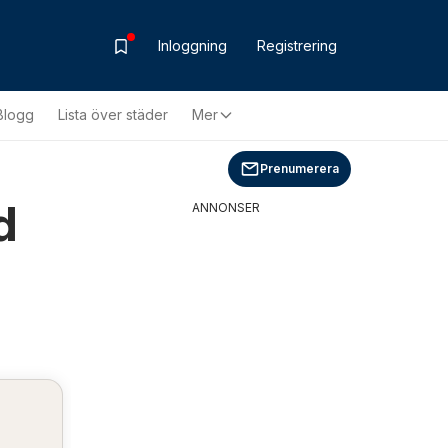
Inloggning
Registrering
Blogg
Lista över städer
Mer
Prenumerera
d
ANNONSER