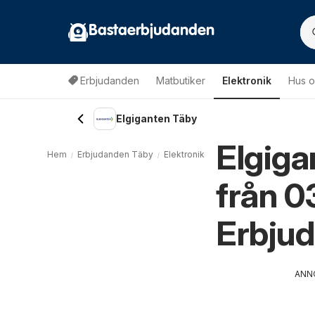
Bastaerbjudanden
Erbjudanden
Matbutiker
Elektronik
Hus o
Elgiganten Täby
Elgiga
Hem
Erbjudanden Täby
Elektronik Täby
Elgiganten Täby
från 
Erbju
ANN