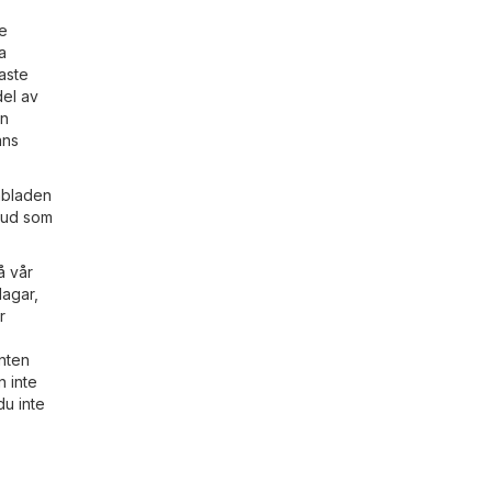
je
a
aste
del av
in
ans
ambladen
tbud som
å vår
dagar,
r
anten
n inte
du inte