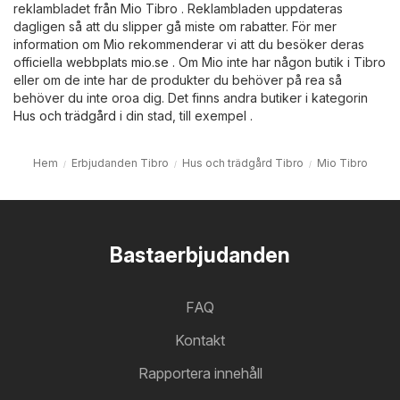
reklambladet från Mio Tibro . Reklambladen uppdateras
dagligen så att du slipper gå miste om rabatter. För mer
information om Mio rekommenderar vi att du besöker deras
officiella webbplats
mio.se
. Om Mio inte har någon butik i Tibro
eller om de inte har de produkter du behöver på rea så
behöver du inte oroa dig. Det finns andra butiker i kategorin
Hus och trädgård
i din stad, till exempel .
Hem
Erbjudanden Tibro
Hus och trädgård Tibro
Mio Tibro
Bastaerbjudanden
FAQ
Kontakt
Rapportera innehåll