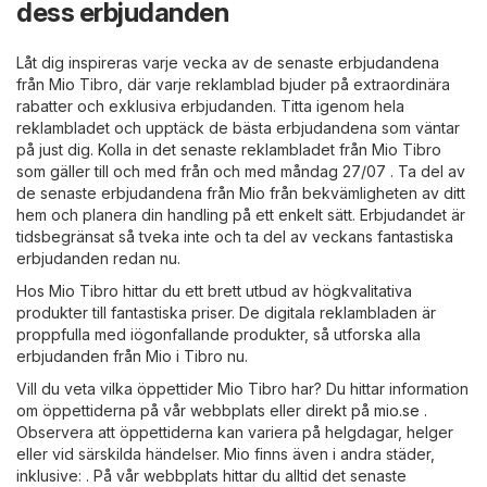
dess erbjudanden
Låt dig inspireras varje vecka av de senaste erbjudandena
från Mio Tibro, där varje reklamblad bjuder på extraordinära
rabatter och exklusiva erbjudanden. Titta igenom hela
reklambladet och upptäck de bästa erbjudandena som väntar
på just dig. Kolla in det senaste reklambladet från Mio Tibro
som gäller till och med från och med måndag 27/07 . Ta del av
de senaste erbjudandena från Mio från bekvämligheten av ditt
hem och planera din handling på ett enkelt sätt. Erbjudandet är
tidsbegränsat så tveka inte och ta del av veckans fantastiska
erbjudanden redan nu.
Hos Mio Tibro hittar du ett brett utbud av högkvalitativa
produkter till fantastiska priser. De digitala reklambladen är
proppfulla med iögonfallande produkter, så utforska alla
erbjudanden från Mio i Tibro nu.
Vill du veta vilka öppettider Mio Tibro har? Du hittar information
om öppettiderna på vår webbplats eller direkt på
mio.se
.
Observera att öppettiderna kan variera på helgdagar, helger
eller vid särskilda händelser. Mio finns även i andra städer,
inklusive: . På vår webbplats hittar du alltid det senaste