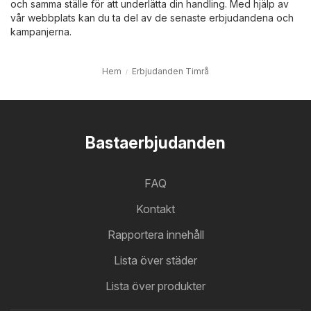
och samma ställe för att underlätta din handling. Med hjälp av
vår webbplats kan du ta del av de senaste erbjudandena och
kampanjerna.
Hem
Erbjudanden Timrå
Bastaerbjudanden
FAQ
Kontakt
Rapportera innehåll
Lista över städer
Lista över produkter