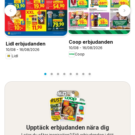
T
S
0
Coop erbjudanden
Lidl erbjudanden
10/08 - 16/08/2026
10/08 - 16/08/2026
Coop
Lidl
Upptäck erbjudanden nära dig
Letar du efter inspiration? Följ erbjudanden i ditt