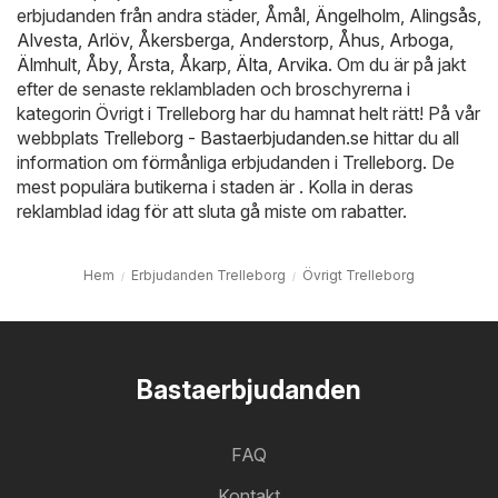
erbjudanden från andra städer,
Åmål
,
Ängelholm
,
Alingsås
,
Alvesta
,
Arlöv
,
Åkersberga
,
Anderstorp
,
Åhus
,
Arboga
,
Älmhult
,
Åby
,
Årsta
,
Åkarp
,
Älta
,
Arvika
. Om du är på jakt
efter de senaste reklambladen och broschyrerna i
kategorin Övrigt i Trelleborg har du hamnat helt rätt! På vår
webbplats
Trelleborg - Bastaerbjudanden.se
hittar du all
information om förmånliga erbjudanden i Trelleborg. De
mest populära butikerna i staden är . Kolla in deras
reklamblad idag för att sluta gå miste om rabatter.
Hem
Erbjudanden Trelleborg
Övrigt Trelleborg
Bastaerbjudanden
FAQ
Kontakt