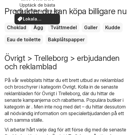
Upptäck de bästa
Produkter du kan köpa billigare nu
erbjudandena nära dig
Lokala
erbjudanden
Choklad
Ägg
Tvättmedel
Galler
Kudde
Eau de toilette
Bakplåtspapper
Övrigt > Trelleborg > erbjudanden
och reklamblad
På vår webbplats hittar du ett brett utbud av reklamblad
och broschyrer i kategorin
Övrigt
. Kolla in de senaste
reklambladen för Övrigt i Trelleborg, där du hittar de
senaste kampanjerna och rabatterna. Populära butiker i
kategorin är . Men inte nog med det – du hittar dessutom
all nödvändig information om specialerbjudanden på ett
och samma ställe.
Vi arbetar hårt varje dag för att förse dig med de senaste