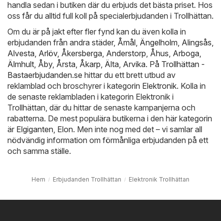
handla sedan i butiken där du erbjuds det bästa priset. Hos
oss får du alltid full koll på specialerbjudanden i Trollhättan.
Om du är på jakt efter fler fynd kan du även kolla in
erbjudanden från andra städer,
Åmål
,
Ängelholm
,
Alingsås
,
Alvesta
,
Arlöv
,
Åkersberga
,
Anderstorp
,
Åhus
,
Arboga
,
Älmhult
,
Åby
,
Årsta
,
Åkarp
,
Älta
,
Arvika
. På
Trollhättan -
Bastaerbjudanden.se
hittar du ett brett utbud av
reklamblad och broschyrer i kategorin
Elektronik
. Kolla in
de senaste reklambladen i kategorin Elektronik i
Trollhättan, där du hittar de senaste kampanjerna och
rabatterna. De mest populära butikerna i den här kategorin
är
Elgiganten
,
Elon
. Men inte nog med det – vi samlar all
nödvändig information om förmånliga erbjudanden på ett
och samma ställe.
Hem
Erbjudanden Trollhättan
Elektronik Trollhättan