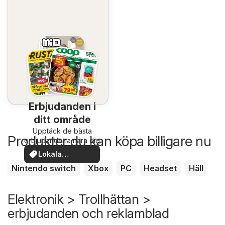
Erbjudanden i
ditt område
Upptäck de bästa
Produkter du kan köpa billigare nu
erbjudandena nära dig
Lokala
erbjudanden
Nintendo switch
Xbox
PC
Headset
Häll
Elektronik > Trollhättan >
erbjudanden och reklamblad