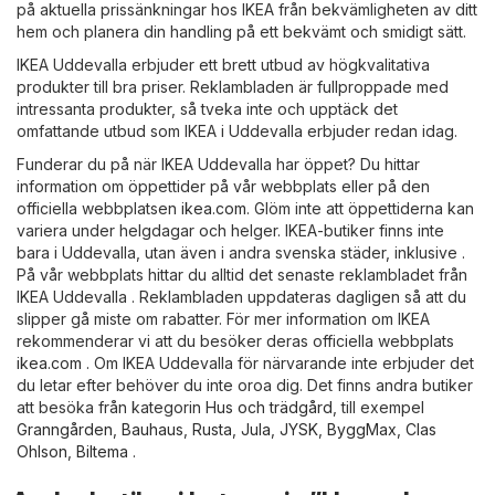
på aktuella prissänkningar hos IKEA från bekvämligheten av ditt
hem och planera din handling på ett bekvämt och smidigt sätt.
IKEA Uddevalla erbjuder ett brett utbud av högkvalitativa
produkter till bra priser. Reklambladen är fullproppade med
intressanta produkter, så tveka inte och upptäck det
omfattande utbud som IKEA i Uddevalla erbjuder redan idag.
Funderar du på när IKEA Uddevalla har öppet? Du hittar
information om öppettider på vår webbplats eller på den
officiella webbplatsen
ikea.com
. Glöm inte att öppettiderna kan
variera under helgdagar och helger. IKEA-butiker finns inte
bara i Uddevalla, utan även i andra svenska städer, inklusive .
På vår webbplats hittar du alltid det senaste reklambladet från
IKEA Uddevalla . Reklambladen uppdateras dagligen så att du
slipper gå miste om rabatter. För mer information om IKEA
rekommenderar vi att du besöker deras officiella webbplats
ikea.com
. Om IKEA Uddevalla för närvarande inte erbjuder det
du letar efter behöver du inte oroa dig. Det finns andra butiker
att besöka från kategorin
Hus och trädgård
, till exempel
Granngården
,
Bauhaus
,
Rusta
,
Jula
,
JYSK
,
ByggMax
,
Clas
Ohlson
,
Biltema
.