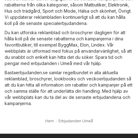
rabatterna från olika kategorier, såsom
Matbutiker
,
Elektronik
,
Hus och trädgård
,
Sport och Mode
,
Hälsa och skönhet
,
Övrigt
.
Vi uppdaterar reklambladen kontinuerligt så att du kan hålla
koll på de senaste specialerbjudandena.
Du kan utforska reklamblad och broschyrer dagligen för att
hålla koll på de senaste rabatterna och kampanjerna i dina
favoritbutiker, till exempel
ByggMax
,
Elon
,
Lindex
. Vår
webbplats är utformad med fokus på användarvänlighet, så att
du snabbt och enkelt kan hitta det du söker. Spara tid och
pengar med erbjudanden i Umeå med vår hjälp.
Bastaerbjudanden.se samlar regelbundet in alla aktuella
reklamblad, broschyrer, lookbooks och veckoerbjudanden så
att du kan hitta all information om rabatter och kampanjer på ett
och samma ställe för att underlätta din handling. Med hjälp av
vår webbplats kan du ta del av de senaste erbjudandena och
kampanjerna.
Hem
Erbjudanden Umeå