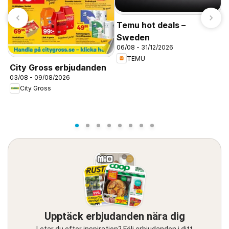
Temu hot deals –
Sweden
06/08 - 31/12/2026
TEMU
City Gross erbjudanden
O
03/08 - 09/08/2026
1
City Gross
0
Upptäck erbjudanden nära dig
Letar du efter inspiration? Följ erbjudanden i ditt