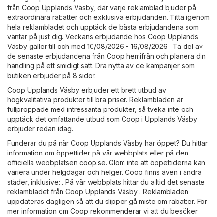
från Coop Upplands Väsby, där varje reklamblad bjuder på
extraordinära rabatter och exklusiva erbjudanden. Titta igenom
hela reklambladet och upptäck de bästa erbjudandena som
väntar på just dig. Veckans erbjudande hos Coop Upplands
Väsby gäller till och med 10/08/2026 - 16/08/2026 . Ta del av
de senaste erbjudandena från Coop hemifrån och planera din
handling på ett smidigt sätt. Dra nytta av de kampanjer som
butiken erbjuder på 8 sidor.
Coop Upplands Väsby erbjuder ett brett utbud av
högkvalitativa produkter till bra priser. Reklambladen är
fullproppade med intressanta produkter, så tveka inte och
upptäck det omfattande utbud som Coop i Upplands Väsby
erbjuder redan idag.
Funderar du på när Coop Upplands Väsby har öppet? Du hittar
information om öppettider på vår webbplats eller på den
officiella webbplatsen
coop.se
. Glöm inte att öppettiderna kan
variera under helgdagar och helger. Coop finns även i andra
städer, inklusive: . På vår webbplats hittar du alltid det senaste
reklambladet från Coop Upplands Väsby . Reklambladen
uppdateras dagligen så att du slipper gå miste om rabatter. För
mer information om Coop rekommenderar vi att du besöker