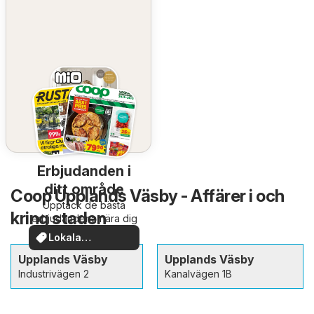
Erbjudanden i
ditt område
Coop Upplands Väsby - Affärer i och
Upptäck de bästa
kring staden
erbjudandena nära dig
Lokala
erbjudanden
Upplands Väsby
Upplands Väsby
Industrivägen 2
Kanalvägen 1B