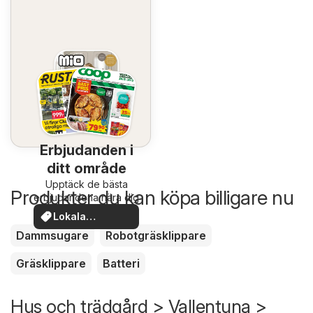
Erbjudanden i
ditt område
Upptäck de bästa
Produkter du kan köpa billigare nu
erbjudandena nära dig
Lokala
erbjudanden
Dammsugare
Robotgräsklippare
Gräsklippare
Batteri
Hus och trädgård > Vallentuna >