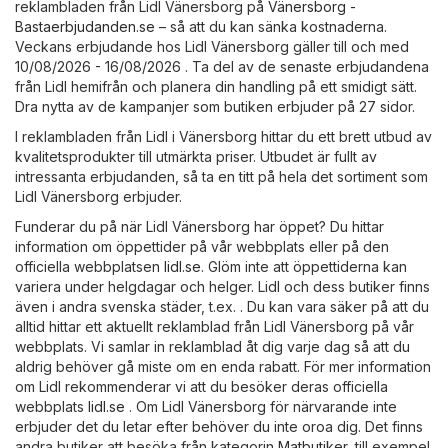
reklambladen från Lidl Vänersborg på
Vänersborg -
Bastaerbjudanden.se
– så att du kan sänka kostnaderna.
Veckans erbjudande hos Lidl Vänersborg gäller till och med
10/08/2026 - 16/08/2026 . Ta del av de senaste erbjudandena
från Lidl hemifrån och planera din handling på ett smidigt sätt.
Dra nytta av de kampanjer som butiken erbjuder på 27 sidor.
I reklambladen från Lidl i Vänersborg hittar du ett brett utbud av
kvalitetsprodukter till utmärkta priser. Utbudet är fullt av
intressanta erbjudanden, så ta en titt på hela det sortiment som
Lidl Vänersborg erbjuder.
Funderar du på när Lidl Vänersborg har öppet? Du hittar
information om öppettider på vår webbplats eller på den
officiella webbplatsen
lidl.se
. Glöm inte att öppettiderna kan
variera under helgdagar och helger. Lidl och dess butiker finns
även i andra svenska städer, t.ex. . Du kan vara säker på att du
alltid hittar ett aktuellt reklamblad från Lidl Vänersborg på vår
webbplats. Vi samlar in reklamblad åt dig varje dag så att du
aldrig behöver gå miste om en enda rabatt. För mer information
om Lidl rekommenderar vi att du besöker deras officiella
webbplats
lidl.se
. Om Lidl Vänersborg för närvarande inte
erbjuder det du letar efter behöver du inte oroa dig. Det finns
andra butiker att besöka från kategorin
Matbutiker
, till exempel