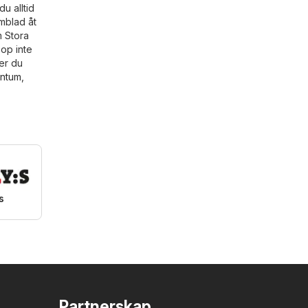
u alltid
amblad åt
m Stora
op inte
er du
antum
,
s
Partnerskap