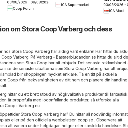
26
03/08/2026 - 09/08/2026
erbjudanden
03/08/2026 -
ICA Supermarket
erbjudand
Coop Forum
ICA Maxi
ion om Stora Coop Varberg och dess
iser hos Stora Coop Varberg har aldrig varit enklare! Här hittar du aktu
ra Coop Varberg. På
Varberg - Bastaerbjudanden.se
hittar du alltid d
dandena som Stora Coop har att erbjuda. Det senaste reklambladet 
sa inte de senaste rabatterna som Stora Coop Varberg har att erbju
eklamblad blir shoppingen mycket enklare. Ta en titt på aktuella
tora Coop från bekvämligheten av ditt hem och planera din handling 
ätt.
 hittar du ett brett utbud av högkvalitativa produkter till fantastiska
den är proppfulla med iögonfallande produkter, så utforska alla
ra Coop i Varberg nu.
öppettider Stora Coop Varberg har? Du hittar all nödvändig informat
plats eller på den officiella webbplatsen
coop.se
. Observera att
a att variera under helgdagar, helger eller särskilda händelser. St