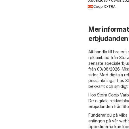
03/08/2026 - 09/08/20
erbjudanden
Coop X:-TRA
Mer informat
erbjudanden
Att handla till bra pr
reklamblad från Sto
senaste specialerbju
från 03/08/2026. Mis
sidor. Med digitala r
prissänkningar hos S
bekvämt och smidigt s
Hos Stora Coop Varberg
De digitala reklambla
erbjudanden från Sto
Funderar du på vilka 
antingen på vår webb
öppettiderna kan komm