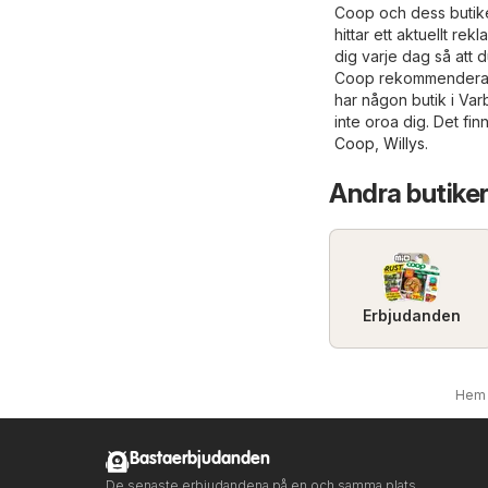
Coop och dess butiker
hittar ett aktuellt r
dig varje dag så att 
Coop rekommenderar v
har någon butik i Va
inte oroa dig. Det fin
Coop
,
Willys
.
Andra butiker
Erbjudanden
Hem
Bastaerbjudanden
De senaste erbjudandena på en och samma plats