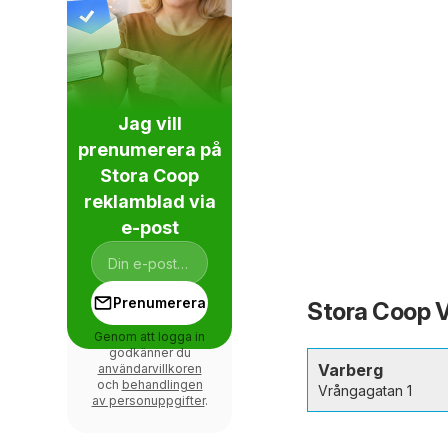
Jag vill
prenumerera på
Stora Coop
reklamblad via
e-post
Prenumerera
Stora Coop Va
Genom att logga in
godkänner du
Varberg
användarvillkoren
och
behandlingen
Vrångagatan 1
av personuppgifter
.