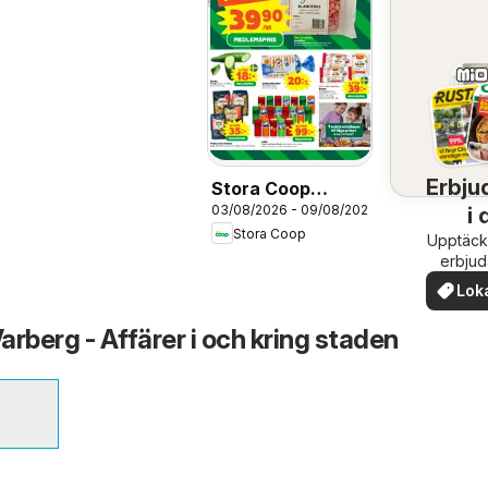
Erbju
Stora Coop
03/08/2026 - 09/08/2026
i 
erbjudanden
Stora Coop
Upptäck
om
erbju
när
Lok
erb
rberg - Affärer i och kring staden