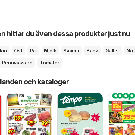
n hittar du även dessa produkter just nu
kin
Ost
Paj
Mjölk
Svamp
Bänk
Galler
Nöt
Pennvässare
Tomater
danden och kataloger