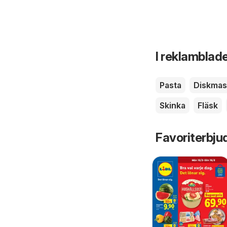
I reklamblade
Pasta
Diskmas
Skinka
Fläsk
Favoriterbju