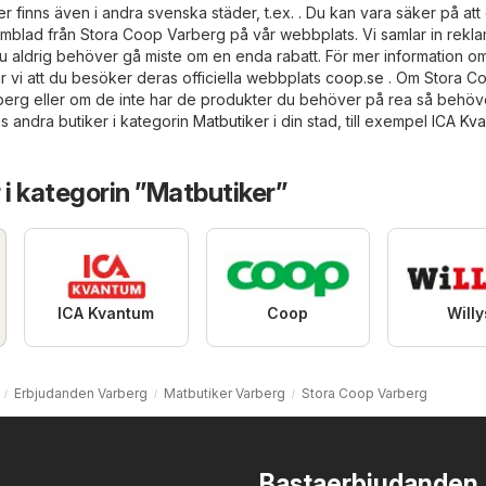
 finns även i andra svenska städer, t.ex. . Du kan vara säker på att d
eklamblad från Stora Coop Varberg på vår webbplats. Vi samlar in rekl
du aldrig behöver gå miste om en enda rabatt. För mer information o
i att du besöker deras officiella webbplats
coop.se
. Om Stora Co
rberg eller om de inte har de produkter du behöver på rea så behöv
ns andra butiker i kategorin
Matbutiker
i din stad, till exempel
ICA Kv
 i kategorin ”Matbutiker”
ICA Kvantum
Coop
Willy
Erbjudanden Varberg
Matbutiker Varberg
Stora Coop Varberg
Bastaerbjudanden