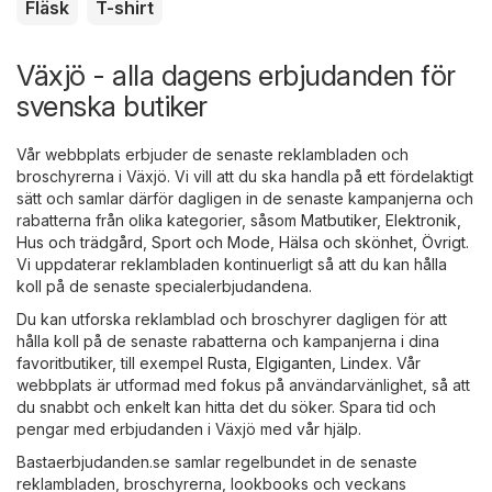
Fläsk
T-shirt
Växjö - alla dagens erbjudanden för
svenska butiker
Vår webbplats erbjuder de senaste reklambladen och
broschyrerna i Växjö. Vi vill att du ska handla på ett fördelaktigt
sätt och samlar därför dagligen in de senaste kampanjerna och
rabatterna från olika kategorier, såsom
Matbutiker
,
Elektronik
,
Hus och trädgård
,
Sport och Mode
,
Hälsa och skönhet
,
Övrigt
.
Vi uppdaterar reklambladen kontinuerligt så att du kan hålla
koll på de senaste specialerbjudandena.
Du kan utforska reklamblad och broschyrer dagligen för att
hålla koll på de senaste rabatterna och kampanjerna i dina
favoritbutiker, till exempel
Rusta
,
Elgiganten
,
Lindex
. Vår
webbplats är utformad med fokus på användarvänlighet, så att
du snabbt och enkelt kan hitta det du söker. Spara tid och
pengar med erbjudanden i Växjö med vår hjälp.
Bastaerbjudanden.se samlar regelbundet in de senaste
reklambladen, broschyrerna, lookbooks och veckans