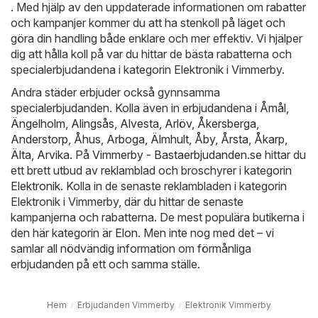
. Med hjälp av den uppdaterade informationen om rabatter
och kampanjer kommer du att ha stenkoll på läget och
göra din handling både enklare och mer effektiv. Vi hjälper
dig att hålla koll på var du hittar de bästa rabatterna och
specialerbjudandena i kategorin Elektronik i Vimmerby.
Andra städer erbjuder också gynnsamma
specialerbjudanden. Kolla även in erbjudandena i
Åmål
,
Ängelholm
,
Alingsås
,
Alvesta
,
Arlöv
,
Åkersberga
,
Anderstorp
,
Åhus
,
Arboga
,
Älmhult
,
Åby
,
Årsta
,
Åkarp
,
Älta
,
Arvika
. På
Vimmerby - Bastaerbjudanden.se
hittar du
ett brett utbud av reklamblad och broschyrer i kategorin
Elektronik
. Kolla in de senaste reklambladen i kategorin
Elektronik i Vimmerby, där du hittar de senaste
kampanjerna och rabatterna. De mest populära butikerna i
den här kategorin är
Elon
. Men inte nog med det – vi
samlar all nödvändig information om förmånliga
erbjudanden på ett och samma ställe.
Hem
Erbjudanden Vimmerby
Elektronik Vimmerby