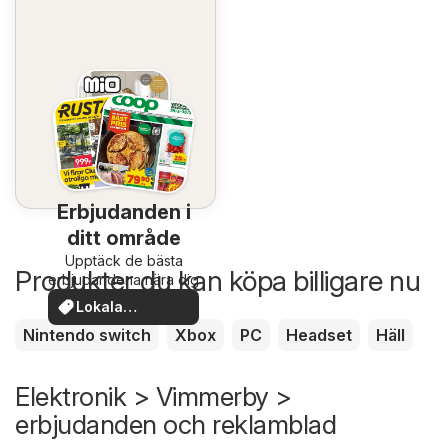
Erbjudanden i
ditt område
Upptäck de bästa
Produkter du kan köpa billigare nu
erbjudandena nära dig
Lokala
erbjudanden
Nintendo switch
Xbox
PC
Headset
Häll
Elektronik > Vimmerby >
erbjudanden och reklamblad