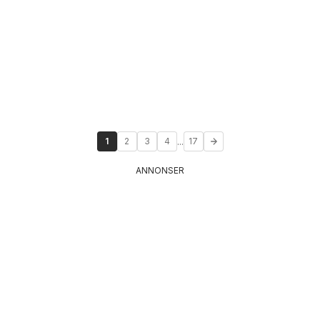
...
1
2
3
4
17
ANNONSER