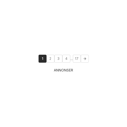
...
1
2
3
4
17
ANNONSER