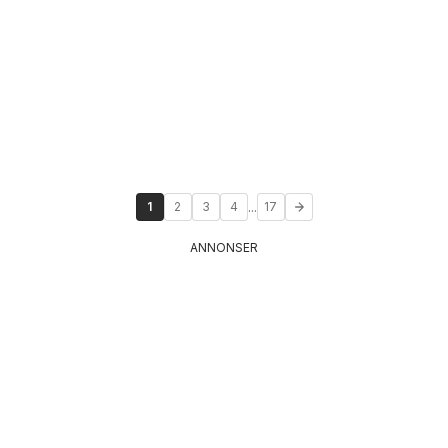
...
1
2
3
4
17
ANNONSER