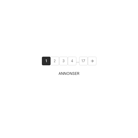
...
1
2
3
4
17
ANNONSER