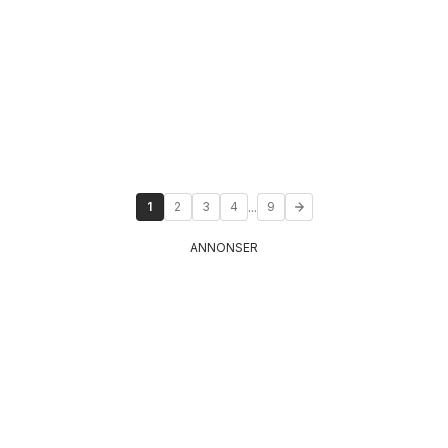
...
1
2
3
4
9
ANNONSER