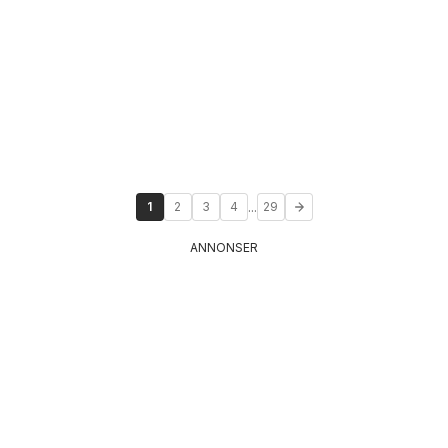
...
1
2
3
4
29
ANNONSER