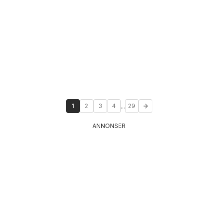
...
1
2
3
4
29
ANNONSER