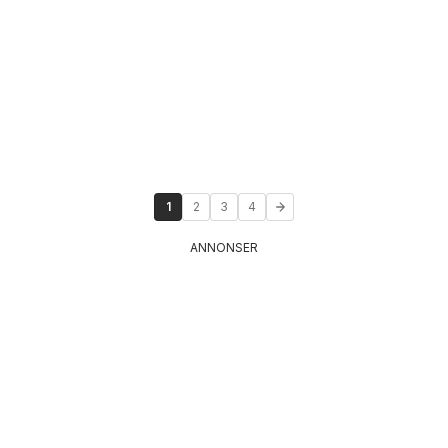
1
2
3
4
ANNONSER