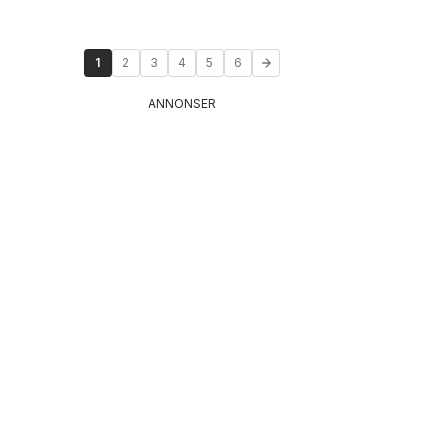
1
2
3
4
5
6
ANNONSER