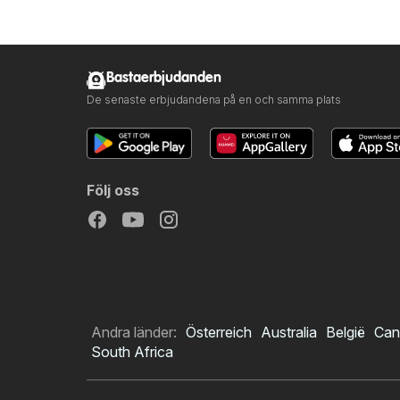
Bastaerbjudanden
De senaste erbjudandena på en och samma plats
Följ oss
Andra länder:
Österreich
Australia
België
Can
South Africa