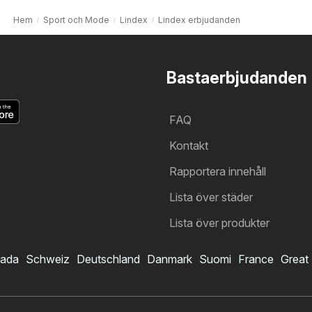
Hem
Sport och Mode
Lindex
Lindex erbjudanden
Bastaerbjudanden
FAQ
Kontakt
Rapportera innehåll
Lista över städer
Lista över produkter
ada
Schweiz
Deutschland
Danmark
Suomi
France
Great 
Lindex reklamblad