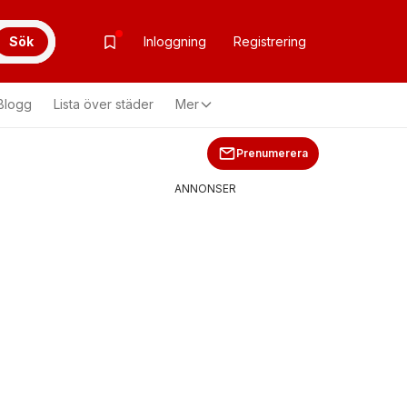
Sök
Inloggning
Registrering
Blogg
Lista över städer
Mer
Prenumerera
ANNONSER
g