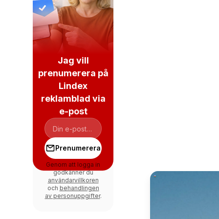
Jag vill
prenumerera på
Lindex
reklamblad via
e-post
Prenumerera
Genom att logga in
godkänner du
användarvillkoren
och
behandlingen
av personuppgifter
.