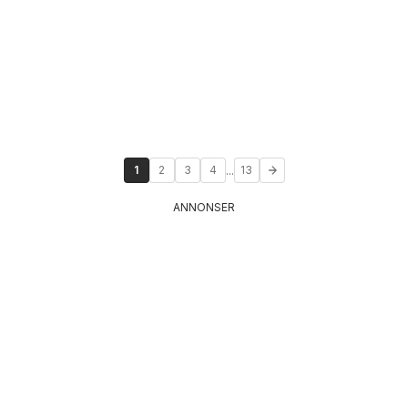
...
1
2
3
4
13
ANNONSER