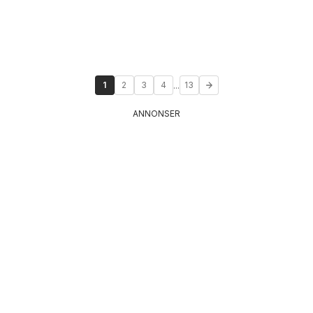
...
1
2
3
4
13
ANNONSER