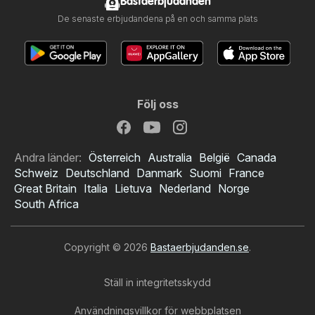
Bastaerbjudanden
De senaste erbjudandena på en och samma plats
Följ oss
Andra länder:
Österreich
Australia
België
Canada
Schweiz
Deutschland
Danmark
Suomi
France
Great Britain
Italia
Lietuva
Nederland
Norge
South Africa
Copyright © 2026
Bastaerbjudanden.se
.
Ställ in integritetsskydd
Användningsvillkor för webbplatsen