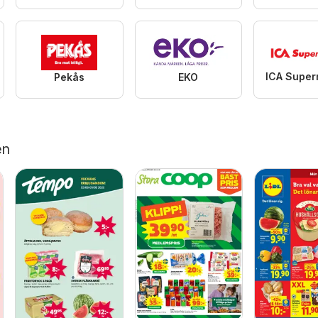
Pekås
EKO
en