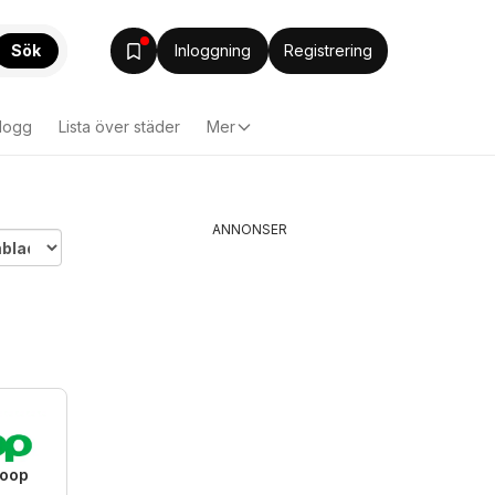
Sök
Inloggning
Registrering
logg
Lista över städer
Mer
ANNONSER
Coop