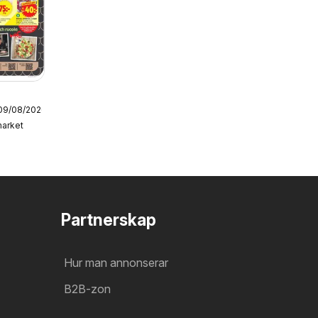
 09/08/2026
en
market
Partnerskap
Hur man annonserar
B2B-zon