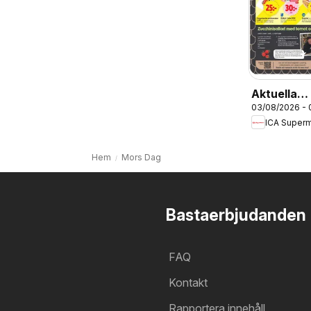
Aktuella
03/08/2026 -
erbjudand
ICA Super
Hem
Mors Dag
Bastaerbjudanden
FAQ
Kontakt
Rapportera innehåll