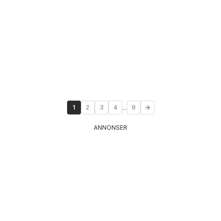
...
1
2
3
4
9
ANNONSER