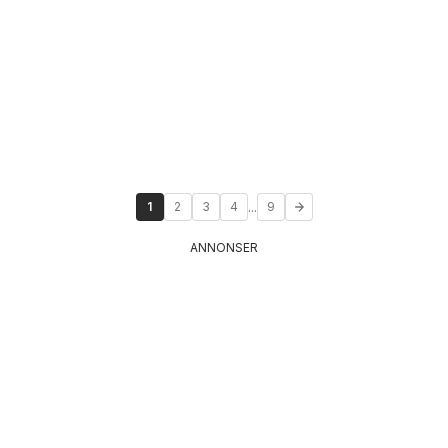
...
1
2
3
4
9
ANNONSER