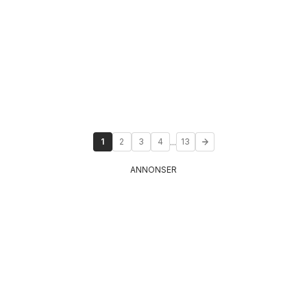
...
1
2
3
4
13
ANNONSER