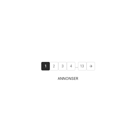
...
1
2
3
4
13
ANNONSER