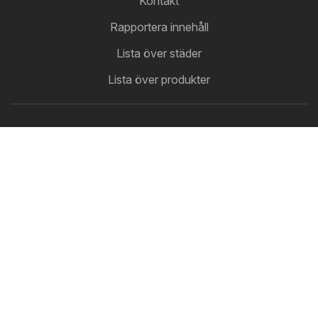
Kontakt
Rapportera innehåll
Lista över städer
Lista över produkter
Partnerskap
Hur man annonserar
B2B-zon
Bastaerbjudanden
De senaste erbjudandena på en och samma plats