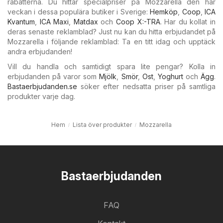
rabatterna. Du hittar specialpriser på Mozzarella den här
veckan i dessa populära butiker i Sverige:
Hemköp
,
Coop
,
ICA
Kvantum
,
ICA Maxi
,
Matdax
och
Coop X:-TRA
. Har du kollat in
deras senaste reklamblad? Just nu kan du hitta erbjudandet på
Mozzarella i följande reklamblad: Ta en titt idag och upptäck
andra erbjudanden!
Vill du handla och samtidigt spara lite pengar? Kolla in
erbjudanden på varor som
Mjölk
,
Smör
,
Ost
,
Yoghurt
och
Ägg
.
Bastaerbjudanden.se
söker efter nedsatta priser på samtliga
produkter varje dag.
Hem
Lista över produkter
Mozzarella
Bastaerbjudanden
FAQ