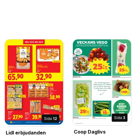
Sida
3
Sida
12
Coop Daglivs
Lidl erbjudanden