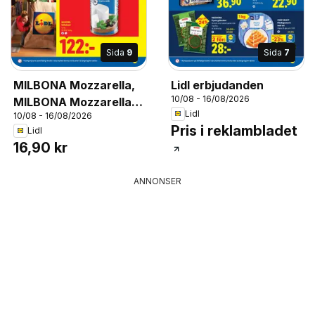
Sida
9
Sida
7
MILBONA Mozzarella,
Lidl erbjudanden
10/08 - 16/08/2026
MILBONA Mozzarella,
Lidl
10/08 - 16/08/2026
250 g, Jfr 67,60 kr/kg
Pris i reklambladet
Lidl
16,90 kr
ANNONSER