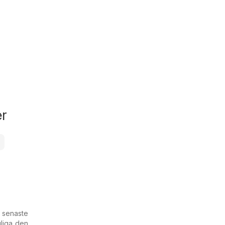
er
r
 senaste
liga den