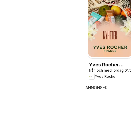
Yves Rocher
från och med lördag 01
erbjudanden
Yves Rocher
ANNONSER