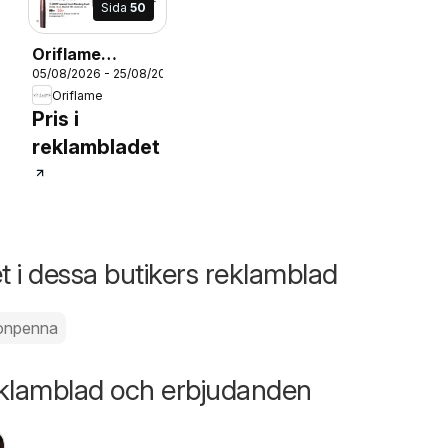
Sida
50
Oriflame
05/08/2026 - 25/08/2026
erbjudanden
26
Oriflame
11/26
Pris i
reklambladet
 i dessa butikers reklamblad
onpenna
eklamblad och erbjudanden