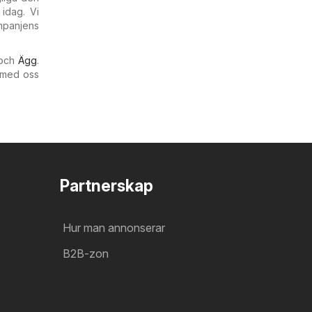
 idag. Vi
mpanjens
och
Ägg
.
 med oss
Partnerskap
Hur man annonserar
B2B-zon