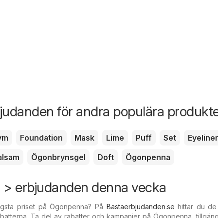
judanden för andra populära produkt
ym
Foundation
Mask
Lime
Puff
Set
Eyeline
alsam
Ögonbrynsgel
Doft
Ögonpenna
> erbjudanden denna vecka
lägsta priset på Ögonpenna? På
Bastaerbjudanden.se
hittar du de
atterna. Ta del av rabatter och kampanjer på Ögonpenna, tillgäng