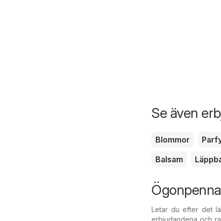
Se även erb
Blommor
Parf
Balsam
Läppb
Ögonpenna 
Letar du efter det 
erbjudandena och rab