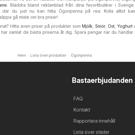
lame
. Bläddra bland reklamblad från dina favoritbutiker i Sverige
d där du just nu kan hitta Ögonpenna på rea: Kolla alltid ka
slippa gå miste om bra priser!
nnat? Hitta även priser på produkter som
Mjölk
,
Smör
,
Ost
,
Yoghurt
har samlat de bästa priserna åt dig. Spara pengar när du handlar
Hem
Lista över produkter
Ögonpenna
Bastaerbjudanden
FAQ
Kontakt
Rapportera innehåll
Lista över städer