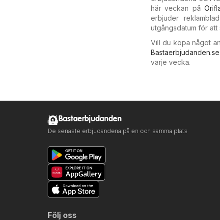
här veckan på
Orif
erbjuder reklambla
utgångsdatum för att 
Vill du köpa något a
Bastaerbjudanden.se
varje vecka.
Bastaerbjudanden
De senaste erbjudandena på en och samma plats
Följ oss