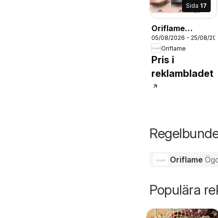
Sida
17
Oriflame
05/08/2026 - 25/08/20
erbjudanden
Oriflame
11/26
Pris i
reklambladet
Regelbundet
Oriflame
Ög
Populära r