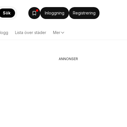
Sök
Inloggning
Registrering
logg
Lista över städer
Mer
ANNONSER