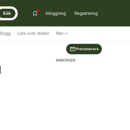
Sök
Inloggning
Registrering
Blogg
Lista över städer
Mer
Prenumerera
ANNONSER
g