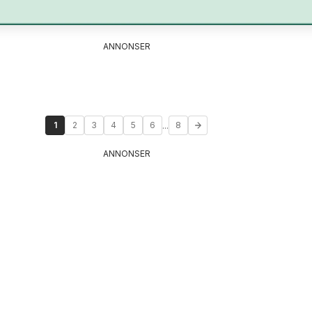
ANNONSER
...
1
2
3
4
5
6
8
ANNONSER