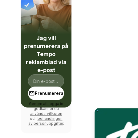
Jag vill
prenumerera på
Tempo
reklamblad via
e-post
Prenumerera
Genom att logga in
godkänner du
användarvillkoren
och
behandlingen
av personuppgifter
.