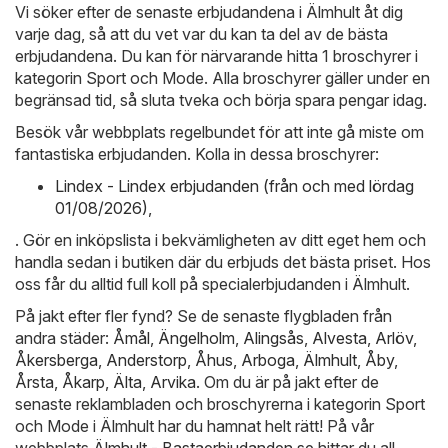
Vi söker efter de senaste erbjudandena i Älmhult åt dig
varje dag, så att du vet var du kan ta del av de bästa
erbjudandena. Du kan för närvarande hitta 1 broschyrer i
kategorin Sport och Mode. Alla broschyrer gäller under en
begränsad tid, så sluta tveka och börja spara pengar idag.
Besök vår webbplats regelbundet för att inte gå miste om
fantastiska erbjudanden. Kolla in dessa broschyrer:
Lindex - Lindex erbjudanden (från och med lördag
01/08/2026)
,
. Gör en inköpslista i bekvämligheten av ditt eget hem och
handla sedan i butiken där du erbjuds det bästa priset. Hos
oss får du alltid full koll på specialerbjudanden i Älmhult.
På jakt efter fler fynd? Se de senaste flygbladen från
andra städer:
Åmål
,
Ängelholm
,
Alingsås
,
Alvesta
,
Arlöv
,
Åkersberga
,
Anderstorp
,
Åhus
,
Arboga
,
Älmhult
,
Åby
,
Årsta
,
Åkarp
,
Älta
,
Arvika
. Om du är på jakt efter de
senaste reklambladen och broschyrerna i kategorin Sport
och Mode i Älmhult har du hamnat helt rätt! På vår
webbplats
Älmhult - Bastaerbjudanden.se
hittar du all