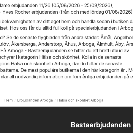
iflame erbjudanden 11/26 (05/08/2026 - 25/08/2026)
,
- Yves Rocher erbjudanden (från och med lördag 01/08/2026)
a i bekvämligheten av ditt eget hem och handla sedan i butiken d
iset. Hos oss får du alltid full koll på specialerbjudanden i Arbo
ynd? Se de senaste flygbladen från andra städer:
Åmål
,
Ängelho
rlöv
,
Åkersberga
,
Anderstorp
,
Åhus
,
Arboga
,
Älmhult
,
Åby
,
Års
. På
Arboga - Bastaerbjudanden.se
hittar du ett brett utbud av
chyrer i kategorin
Hälsa och skönhet
. Kolla in de senaste
gorin Hälsa och skönhet i Arboga, där du hittar de senaste
atterna. De mest populära butikerna i den här kategorin är . M
mlar all nödvändig information om förmånliga erbjudanden på e
Hem
Erbjudanden Arboga
Hälsa och skönhet Arboga
Bastaerbjudanden