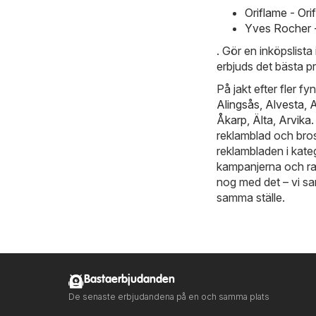
Oriflame - Or
Yves Rocher 
. Gör en inköpslist
erbjuds det bästa pr
På jakt efter fler f
Alingsås
,
Alvesta
,
A
Åkarp
,
Älta
,
Arvika
reklamblad och bros
reklambladen i kate
kampanjerna och rab
nog med det – vi sa
samma ställe.
Bastaerbjudanden
De senaste erbjudandena på en och samma plats