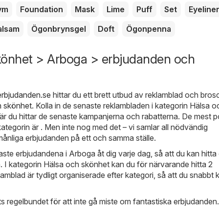
ym
Foundation
Mask
Lime
Puff
Set
Eyeline
alsam
Ögonbrynsgel
Doft
Ögonpenna
könhet > Arboga > erbjudanden och
erbjudanden.se
hittar du ett brett utbud av reklamblad och brosc
h skönhet
. Kolla in de senaste reklambladen i kategorin Hälsa o
är du hittar de senaste kampanjerna och rabatterna. De mest p
kategorin är . Men inte nog med det – vi samlar all nödvändig
ånliga erbjudanden på ett och samma ställe.
naste erbjudandena i Arboga åt dig varje dag, så att du kan hitta
 I kategorin Hälsa och skönhet kan du för närvarande hitta 2
lamblad är tydligt organiserade efter kategori, så att du snabbt k
 regelbundet för att inte gå miste om fantastiska erbjudanden. 