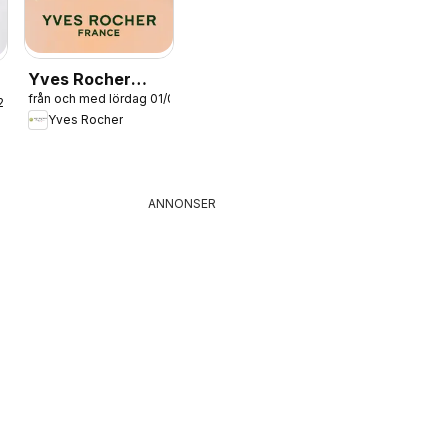
Yves Rocher
från och med lördag 01/08/2026
erbjudanden
26
Yves Rocher
ANNONSER