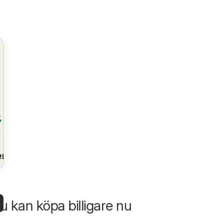
en
u kan köpa billigare nu
en