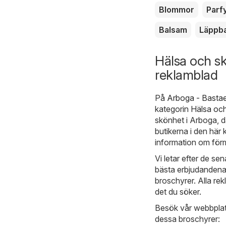
Blommor
Parf
Balsam
Läppb
Hälsa och s
reklamblad
På
Arboga - Basta
kategorin
Hälsa oc
skönhet i Arboga, d
butikerna i den här 
information om förm
Vi letar efter de se
bästa erbjudandena.
broschyrer. Alla rek
det du söker.
Besök vår webbplats
dessa broschyrer: