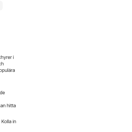
r
hyrer i
ch
opulära
 de
an hitta
Kolla in