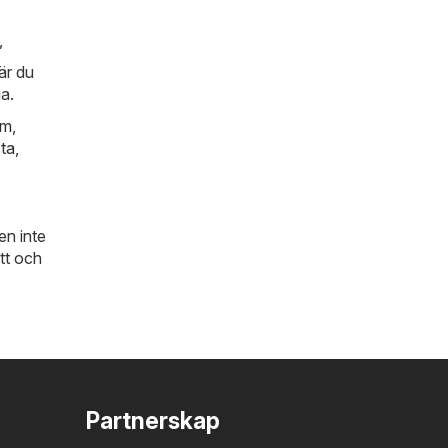
,
är du
ga.
lm
,
ta
,
en inte
tt och
Partnerskap