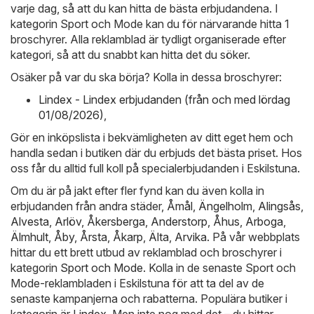
varje dag, så att du kan hitta de bästa erbjudandena. I
kategorin Sport och Mode kan du för närvarande hitta 1
broschyrer. Alla reklamblad är tydligt organiserade efter
kategori, så att du snabbt kan hitta det du söker.
Osäker på var du ska börja? Kolla in dessa broschyrer:
Lindex - Lindex erbjudanden (från och med lördag
01/08/2026)
,
Gör en inköpslista i bekvämligheten av ditt eget hem och
handla sedan i butiken där du erbjuds det bästa priset. Hos
oss får du alltid full koll på specialerbjudanden i Eskilstuna.
Om du är på jakt efter fler fynd kan du även kolla in
erbjudanden från andra städer,
Åmål
,
Ängelholm
,
Alingsås
,
Alvesta
,
Arlöv
,
Åkersberga
,
Anderstorp
,
Åhus
,
Arboga
,
Älmhult
,
Åby
,
Årsta
,
Åkarp
,
Älta
,
Arvika
. På vår webbplats
hittar du ett brett utbud av reklamblad och broschyrer i
kategorin
Sport och Mode
. Kolla in de senaste Sport och
Mode-reklambladen i Eskilstuna för att ta del av de
senaste kampanjerna och rabatterna. Populära butiker i
kategorin är
Lindex
. Men inte nog med det – du hittar