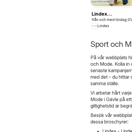
Lindex
från och med lördag 0
erbjudanden
Lindex
Sport och M
På vår webbplats hi
och Mode
. Kolla i
senaste kampanjerna
med det – du hittar
samma ställe.
Vi arbetar hårt varj
Mode i Gävle på ett
giltighetstid är beg
Besök vår webbplats
dessa broschyrer:
Lindex - Lind