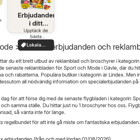
Erbjudanden
1/08/2026
i ditt
Upptäck de
område
bästa
erbjudandena
ode > Gävle > erbjudanden och reklamb
Lokala
nära dig
erbjudanden
ttar du ett brett utbud av reklamblad och broschyrer i kategori
n de senaste reklambladen för Sport och Mode i Gävle, där du hit
 och rabatterna. Populära butiker i kategorin är
Lindex
. Men i
 dessutom all nödvändig information om specialerbjudanden på 
e dag för att förse dig med de senaste flygbladen i kategorin Sp
 och samma ställe. Du hittar just nu 1 broschyrer hos oss. Flyg
ränsad, så vänta inte för länge.
 regelbundet för att inte gå miste om fantastiska erbjudanden. 
ex erbjudanden (från och med lördag 01/08/2026)
,