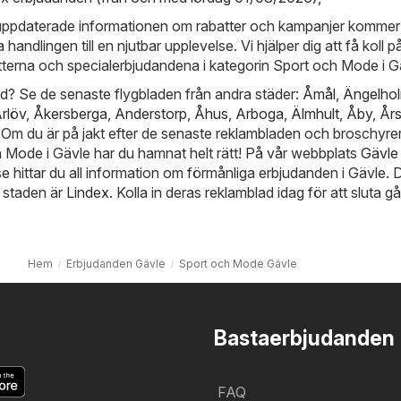
 uppdaterade informationen om rabatter och kampanjer kommer 
handlingen till en njutbar upplevelse. Vi hjälper dig att få koll p
atterna och specialerbjudandena i kategorin Sport och Mode i G
ynd? Se de senaste flygbladen från andra städer:
Åmål
,
Ängelho
rlöv
,
Åkersberga
,
Anderstorp
,
Åhus
,
Arboga
,
Älmhult
,
Åby
,
Års
. Om du är på jakt efter de senaste reklambladen och broschyrer
 Mode i Gävle har du hamnat helt rätt! På vår webbplats
Gävle
se
hittar du all information om förmånliga erbjudanden i Gävle.
i staden är
Lindex
. Kolla in deras reklamblad idag för att sluta g
Hem
Erbjudanden Gävle
Sport och Mode Gävle
Bastaerbjudanden
FAQ