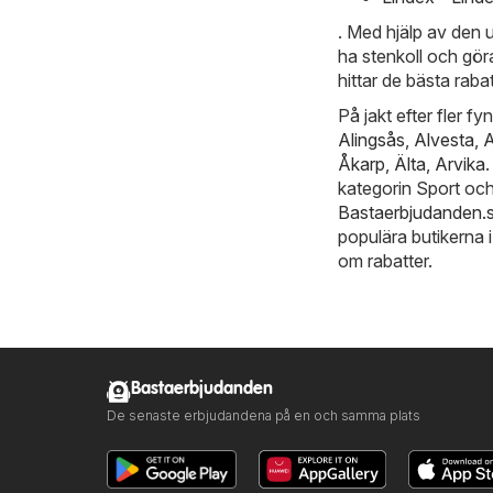
. Med hjälp av den
ha stenkoll och göra 
hittar de bästa rab
På jakt efter fler f
Alingsås
,
Alvesta
,
A
Åkarp
,
Älta
,
Arvika
kategorin Sport och
Bastaerbjudanden.
populära butikerna 
om rabatter.
Bastaerbjudanden
De senaste erbjudandena på en och samma plats