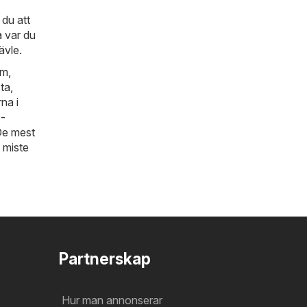
du att
å var du
ävle.
lm
,
ta
,
na i
 -
 De mest
å miste
Partnerskap
Hur man annonserar