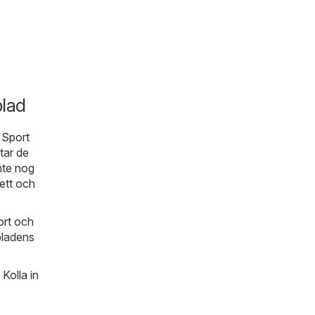
lad
n
Sport
tar de
nte nog
ett och
ort och
bladens
Kolla in