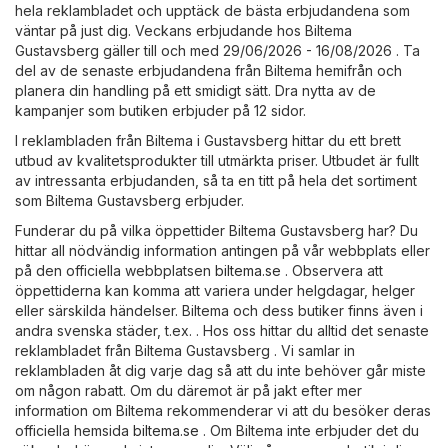
hela reklambladet och upptäck de bästa erbjudandena som
väntar på just dig. Veckans erbjudande hos Biltema
Gustavsberg gäller till och med 29/06/2026 - 16/08/2026 . Ta
del av de senaste erbjudandena från Biltema hemifrån och
planera din handling på ett smidigt sätt. Dra nytta av de
kampanjer som butiken erbjuder på 12 sidor.
I reklambladen från Biltema i Gustavsberg hittar du ett brett
utbud av kvalitetsprodukter till utmärkta priser. Utbudet är fullt
av intressanta erbjudanden, så ta en titt på hela det sortiment
som Biltema Gustavsberg erbjuder.
Funderar du på vilka öppettider Biltema Gustavsberg har? Du
hittar all nödvändig information antingen på vår webbplats eller
på den officiella webbplatsen
biltema.se
. Observera att
öppettiderna kan komma att variera under helgdagar, helger
eller särskilda händelser. Biltema och dess butiker finns även i
andra svenska städer, t.ex. . Hos oss hittar du alltid det senaste
reklambladet från Biltema Gustavsberg . Vi samlar in
reklambladen åt dig varje dag så att du inte behöver går miste
om någon rabatt. Om du däremot är på jakt efter mer
information om Biltema rekommenderar vi att du besöker deras
officiella hemsida
biltema.se
. Om Biltema inte erbjuder det du