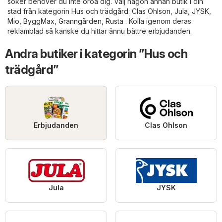
söker behöver du inte oroa dig. Välj någon annan butik i din
stad från kategorin
Hus och trädgård
:
Clas Ohlson
,
Jula
,
JYSK
,
Mio
,
ByggMax
,
Granngården
,
Rusta
. Kolla igenom deras
reklamblad så kanske du hittar ännu bättre erbjudanden.
Andra butiker i kategorin ”Hus och
trädgård”
Erbjudanden
Clas Ohlson
Jula
JYSK