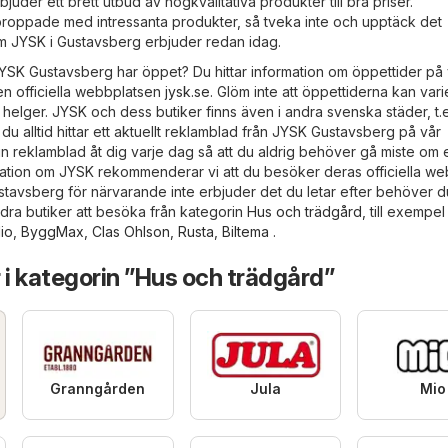
uder ett brett utbud av högkvalitativa produkter till bra priser.
proppade med intressanta produkter, så tveka inte och upptäck det
 JYSK i Gustavsberg erbjuder redan idag.
YSK Gustavsberg har öppet? Du hittar information om öppettider på 
en officiella webbplatsen
jysk.se
. Glöm inte att öppettiderna kan vari
elger. JYSK och dess butiker finns även i andra svenska städer, t.e
du alltid hittar ett aktuellt reklamblad från JYSK Gustavsberg på vår
in reklamblad åt dig varje dag så att du aldrig behöver gå miste om
rmation om JYSK rekommenderar vi att du besöker deras officiella we
avsberg för närvarande inte erbjuder det du letar efter behöver du
ndra butiker att besöka från kategorin
Hus och trädgård
, till exempel
io
,
ByggMax
,
Clas Ohlson
,
Rusta
,
Biltema
.
 i kategorin ”Hus och trädgård”
Granngården
Jula
Mio