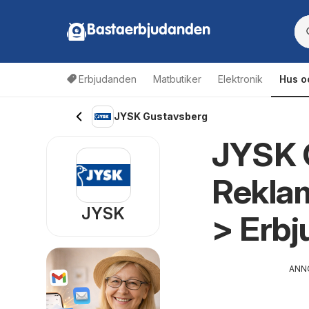
Bastaerbjudanden
Erbjudanden
Matbutiker
Elektronik
Hus o
JYSK Gustavsberg
JYSK 
Rekla
JYSK
> Erb
ANN