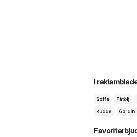
I reklamblade
Soffa
Fåtölj
Kudde
Gardin
Favoriterbju