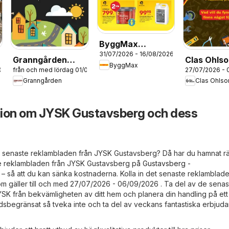
ByggMax
31/07/2026 - 16/08/2026
erbjudanden
Granngården
Clas Ohls
ByggMax
/08/2026
från och med lördag 01/08/2026
27/07/2026 - 
erbjudanden
erbjudand
Granngården
Clas Ohlso
tion om JYSK Gustavsberg och dess
de senaste reklambladen från JYSK Gustavsberg? Då har du hamnat rä
aste reklambladen från JYSK Gustavsberg på
Gustavsberg -
– så att du kan sänka kostnaderna. Kolla in det senaste reklamblade
 gäller till och med 27/07/2026 - 06/09/2026 . Ta del av de senas
SK från bekvämligheten av ditt hem och planera din handling på ett
tidsbegränsat så tveka inte och ta del av veckans fantastiska erbjud