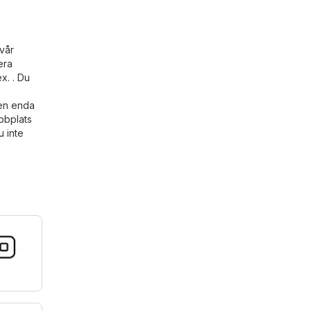
vår
era
x. . Du
 en enda
bbplats
 inte