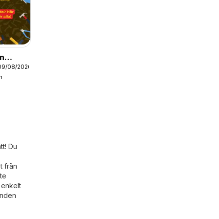
on
09/08/2026
en
n
tt! Du
t från
te
 enkelt
anden