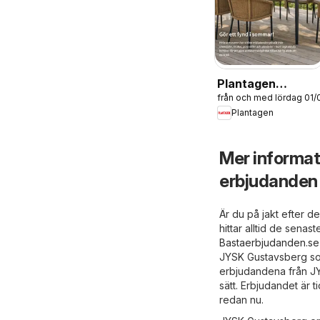
Plantagen
från och med lördag 01
erbjudanden
Plantagen
Mer informa
erbjudanden
Är du på jakt efter 
hittar alltid de sen
Bastaerbjudanden.se
JYSK Gustavsberg som
erbjudandena från JY
sätt. Erbjudandet är 
redan nu.