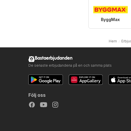
ByggMax
Hem
Erbju
Bastaerbjudanden
De senaste erbjudandena på en och samma plats
Följ oss