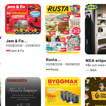
Jem & Fix
03/08/2026 - 23/08/2026
erbjudanden
Jem & Fix
Rusta
IKEA erbj
26
03/08/2026 - 09/08/2026
erbjudanden
från och med 
Rusta
IKEA