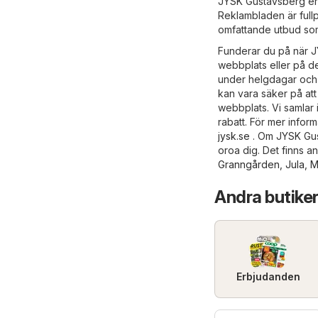
JYSK Gustavsberg erbj
Reklambladen är full
omfattande utbud som
Funderar du på när J
webbplats eller på d
under helgdagar och h
kan vara säker på att 
webbplats. Vi samlar 
rabatt. För mer info
jysk.se
. Om JYSK Gust
oroa dig. Det finns a
Granngården
,
Jula
,
M
Andra butiker
Erbjudanden