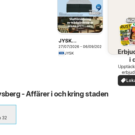
JYSK
27/07/2026 - 06/09/2026
erbjudanden
Erbju
JYSK
i 
Upptäck
om
erbju
när
Lok
erb
berg - Affärer i och kring staden
n 32