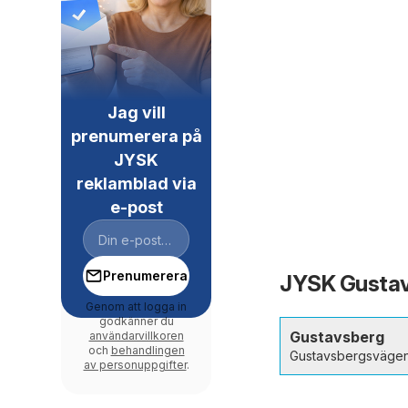
Jag vill
prenumerera på
JYSK
reklamblad via
e-post
Prenumerera
JYSK Gustavs
Genom att logga in
godkänner du
Gustavsberg
användarvillkoren
och
behandlingen
Gustavsbergsväge
av personuppgifter
.