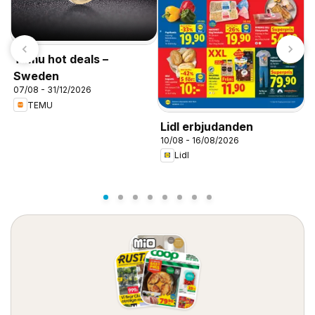
Temu hot deals –
Sweden
07/08 - 31/12/2026
TEMU
J
Lidl erbjudanden
0
10/08 - 16/08/2026
Lidl