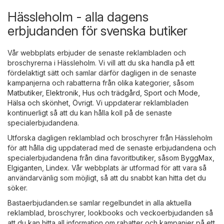
Hässleholm - alla dagens
erbjudanden för svenska butiker
Vår webbplats erbjuder de senaste reklambladen och
broschyrerna i Hässleholm. Vi vill att du ska handla på ett
fördelaktigt sätt och samlar därför dagligen in de senaste
kampanjerna och rabatterna från olika kategorier, såsom
Matbutiker
,
Elektronik
,
Hus och trädgård
,
Sport och Mode
,
Hälsa och skönhet
,
Övrigt
. Vi uppdaterar reklambladen
kontinuerligt så att du kan hålla koll på de senaste
specialerbjudandena.
Utforska dagligen reklamblad och broschyrer från Hässleholm
för att hålla dig uppdaterad med de senaste erbjudandena och
specialerbjudandena från dina favoritbutiker, såsom
ByggMax
,
Elgiganten
,
Lindex
. Vår webbplats är utformad för att vara så
användarvänlig som möjligt, så att du snabbt kan hitta det du
söker.
Bastaerbjudanden.se samlar regelbundet in alla aktuella
reklamblad, broschyrer, lookbooks och veckoerbjudanden så
att du kan hitta all information om rabatter och kampanjer på ett