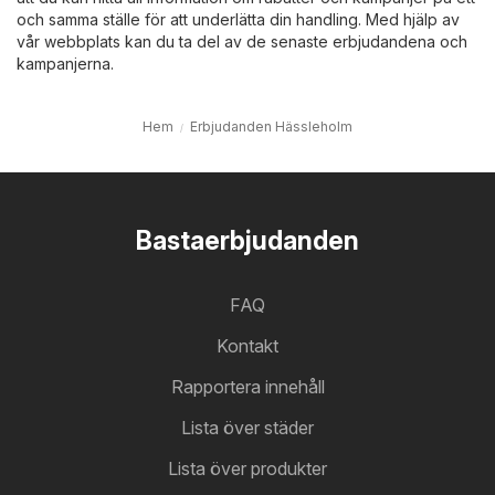
och samma ställe för att underlätta din handling. Med hjälp av
vår webbplats kan du ta del av de senaste erbjudandena och
kampanjerna.
Hem
Erbjudanden Hässleholm
Bastaerbjudanden
FAQ
Kontakt
Rapportera innehåll
Lista över städer
Lista över produkter